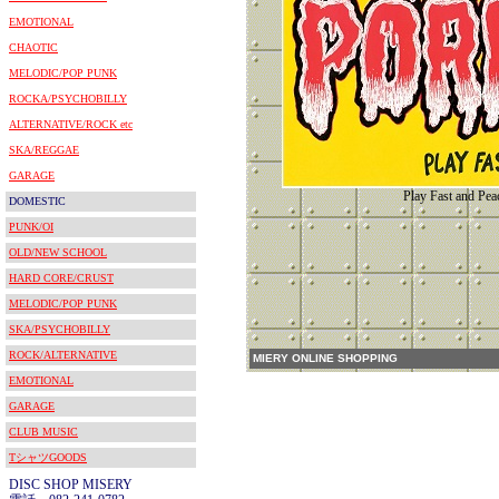
EMOTIONAL
CHAOTIC
MELODIC/POP PUNK
ROCKA/PSYCHOBILLY
ALTERNATIVE/ROCK etc
SKA/REGGAE
GARAGE
Play Fast and Pea
DOMESTIC
PUNK/OI
OLD/NEW SCHOOL
HARD CORE/CRUST
MELODIC/POP PUNK
SKA/PSYCHOBILLY
ROCK/ALTERNATIVE
MIERY ONLINE SHOPPING
EMOTIONAL
GARAGE
CLUB MUSIC
TシャツGOODS
DISC SHOP MISERY