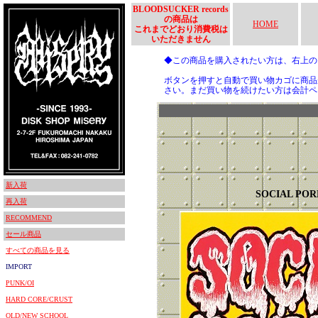
BLOODSUCKER records
の商品は
HOME
これまでどおり消費税は
いただきません
◆この商品を購入されたい方は、右上
ボタンを押すと自動で買い物カゴに商品
さい。まだ買い物を続けたい方は会計ペ
新入荷
SOCIAL POR
再入荷
RECOMMEND
セール商品
すべての商品を見る
IMPORT
PUNK/OI
HARD CORE/CRUST
OLD/NEW SCHOOL