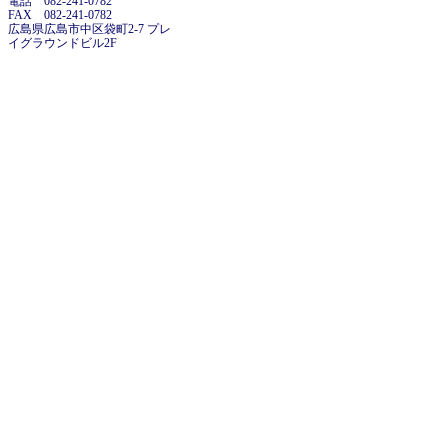
電話 082-241-0782
FAX 082-241-0782
広島県広島市中区袋町2-7 プレ
イグラウンドビル2F