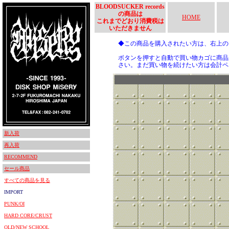
BLOODSUCKER records
の商品は
HOME
これまでどおり消費税は
いただきません
◆この商品を購入されたい方は、右上
ボタンを押すと自動で買い物カゴに商品
さい。まだ買い物を続けたい方は会計ペ
新入荷
再入荷
RECOMMEND
セール商品
すべての商品を見る
IMPORT
PUNK/OI
HARD CORE/CRUST
OLD/NEW SCHOOL