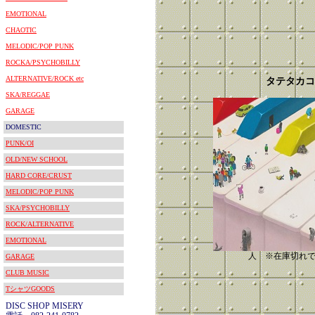
EMOTIONAL
CHAOTIC
MELODIC/POP PUNK
ROCKA/PSYCHOBILLY
ALTERNATIVE/ROCK etc
タテタカコ
SKA/REGGAE
GARAGE
DOMESTIC
PUNK/OI
OLD/NEW SCHOOL
HARD CORE/CRUST
MELODIC/POP PUNK
SKA/PSYCHOBILLY
ROCK/ALTERNATIVE
EMOTIONAL
人 ※在庫切れ
GARAGE
CLUB MUSIC
TシャツGOODS
DISC SHOP MISERY