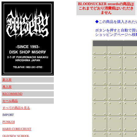
BLOODSUCKER recordsの商品は
これまでどおり消費税はいただき
ません
◆この商品を購入された
ボタンを押すと自動で買
ショッピングページへ移
新入荷
再入荷
RECOMMEND
セール商品
すべての商品を見る
IMPORT
PUNK/OI
HARD CORE/CRUST
OLD/NEW SCHOOL