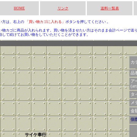
HOME
リンク
送料一覧表
い方は、右上の
「買い物カゴに入れる」
ボタンを押してください 。
い物カゴに商品が入れられます。買い物を済ませたい方はそのまま会計ページで送
動して続けてお買い物をしていただくことができます。
カ
品
ア
(art
タイ
メデ
金額 
個
サイケ奉行