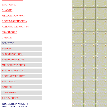
EMOTIONAL
CHAOTIC
MELODIC/POP PUNK
ROCKA/PSYCHOBILLY
ALTERNATIVE/ROCK etc
SKA/REGGAE
GARAGE
DOMESTIC
PUNK/OI
OLD/NEW SCHOOL
HARD CORE/CRUST
MELODIC/POP PUNK
SKA/PSYCHOBILLY
ROCK/ALTERNATIVE
EMOTIONAL
GARAGE
CLUB MUSIC
TシャツGOODS
DISC SHOP MISERY