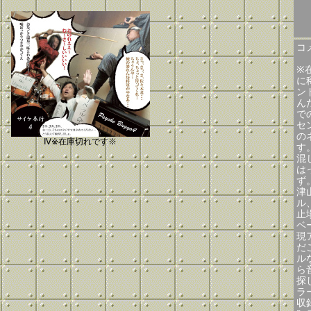
コメ
※
に
ン
ん
で
セ
の
Ⅳ※在庫切れです※
す
混
は
ず
津
ル
止
ベ
現
だ
ル
ら
探
ラ
収