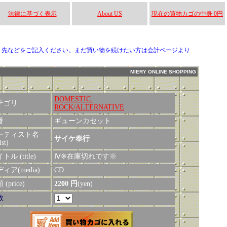
法律に基づく表示
About US
現在の買物カゴの中身 0円
り先などをご記入ください。まだ買い物を続けたい方は会計ページより
MIERY ONLINE SHOPPING
DOMESTIC:
テゴリ
ROCK/ALTERNATIVE
番
ギューンカセット
ーティスト名
サイケ奉行
ist)
トル (title)
Ⅳ※在庫切れです※
ィア(media)
CD
(price)
2200 円
(yen)
数