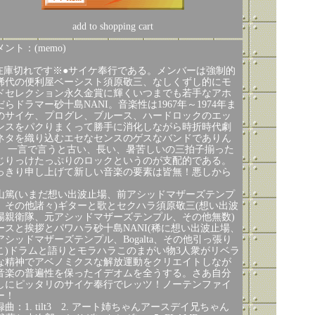
add to shopping cart
ント：(memo)
在庫切れです※●サイケ奉行である。メンバーは強制的
稀代の便利屋ベーシスト須原敬三、なしくずし的にモ
ドセレクション永久金賞に輝くいつまでも若手なアホ
だらドラマー砂十島NANI。音楽性は1967年～1974年ま
のサイケ、プログレ、ブルース、ハードロックのエッ
ンスをパクりまくって勝手に消化しながら時折時代劇
ネタを織り込むエセなセンスのゲスなバンドでありん
。 一言で言うと古い、長い、暑苦しいの三拍子揃った
じりっけたっぷりのロックというのが支配的である。
っきり申し上げて新しい音楽の要素は皆無！悪しから
。
山篤(いまだ想い出波止場、前アシッドマザーズテンプ
、その他諸々)ギターと歌とセクハラ須原敬三(想い出波
場親衛隊、元アシッドマザーズテンプル、その他無数)
ースと挨拶とパワハラ砂十島NANI(稀に想い出波止場、
アシッドマザーズテンプル、Bogalta、その他引っ張り
こ)ドラムと語りとモラハラこのまがい物3人衆がリベラ
な精神でアベノミクスな解放運動をクリエイトしなが
音楽の普遍性を保ったイデオムを全うする。さあ自分
しにピッタリのサイケ奉行でレッツ！ノーテンファイ
ー！
録曲：1. tilt3 2. アート姉ちゃんアースデイ兄ちゃん