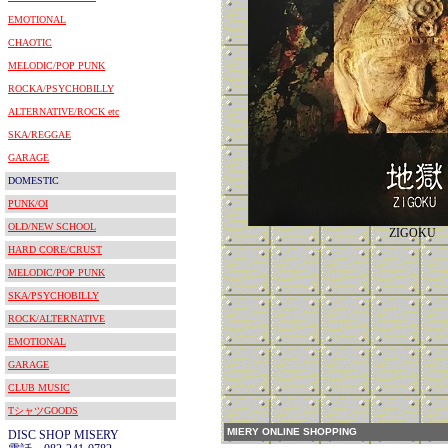
EMOTIONAL
CHAOTIC
MELODIC/POP PUNK
ROCKA/PSYCHOBILLY
ALTERNATIVE/ROCK etc
SKA/REGGAE
GARAGE
DOMESTIC
PUNK/OI
OLD/NEW SCHOOL
ZIGOKU
HARD CORE/CRUST
MELODIC/POP PUNK
SKA/PSYCHOBILLY
ROCK/ALTERNATIVE
EMOTIONAL
GARAGE
CLUB MUSIC
TシャツGOODS
MIERY ONLINE SHOPPING
DISC SHOP MISERY