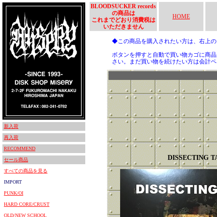
BLOODSUCKER records
の商品は
HOME
これまでどおり消費税は
いただきません
◆この商品を購入されたい方は、右上
ボタンを押すと自動で買い物カゴに商品
さい。まだ買い物を続けたい方は会計ペ
新入荷
再入荷
RECOMMEND
DISSECTING T
セール商品
すべての商品を見る
IMPORT
PUNK/OI
HARD CORE/CRUST
OLD/NEW SCHOOL