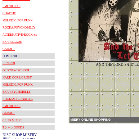
EMOTIONAL
CHAOTIC
MELODIC/POP PUNK
ROCKA/PSYCHOBILLY
ALTERNATIVE/ROCK etc
SKA/REGGAE
GARAGE
DOMESTIC
PUNK/OI
AND THE LORD SAID LE
OLD/NEW SCHOOL
HARD CORE/CRUST
MELODIC/POP PUNK
SKA/PSYCHOBILLY
ROCK/ALTERNATIVE
EMOTIONAL
GARAGE
MIERY ONLINE SHOPPING
CLUB MUSIC
TシャツGOODS
DISC SHOP MISERY