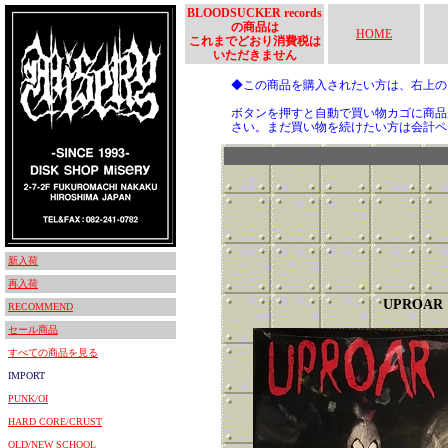
BLOODSUCKER records
の商品は
HOME
これまでどおり消費税は
いただきません
◆この商品を購入されたい方は、右上
ボタンを押すと自動で買い物カゴに商品
さい。まだ買い物を続けたい方は会計ペ
新入荷
再入荷
UPROAR
RECOMMEND
セール商品
すべての商品を見る
IMPORT
PUNK/OI
HARD CORE/CRUST
OLD/NEW SCHOOL