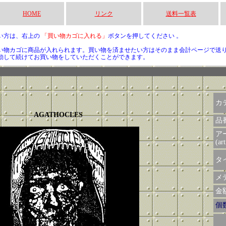
HOME
リンク
送料一覧表
い方は、右上の
「買い物カゴに入れる」
ボタンを押してください 。
い物カゴに商品が入れられます。買い物を済ませたい方はそのまま会計ページで送
動して続けてお買い物をしていただくことができます。
カ
AGATHOCLES
品
ア
(art
タイ
メデ
金額 
個