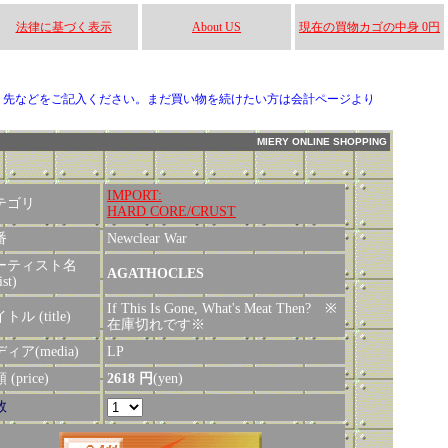
法律に基づく表示
About US
現在の買物カゴの中身 0円
り先などをご記入ください。まだ買い物を続けたい方は会計ページより
MIERY ONLINE SHOPPING
IMPORT:
テゴリ
HARD CORE/CRUST
番
Newclear War
ーティスト名
AGATHOCLES
ist)
If This Is Gone, What's Meat Then? ※
トル (title)
在庫切れです※
ィア(media)
LP
(price)
2618 円
(yen)
数