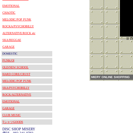
EMOTIONAL
CHAOTIC
MELODIC/POP PUNK
ROCKA/PSYCHOBILLY
ALTERNATIVE/ROCK etc
If 
SKA/REGGAE
GARAGE
DOMESTIC
PUNK/OI
OLD/NEW SCHOOL
HARD CORE/CRUST
MIERY ONLINE SHOPPING
MELODIC/POP PUNK
SKA/PSYCHOBILLY
ROCK/ALTERNATIVE
EMOTIONAL
GARAGE
CLUB MUSIC
TシャツGOODS
DISC SHOP MISERY