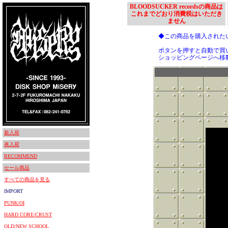
BLOODSUCKER recordsの商品は
これまでどおり消費税はいただき
ません
◆この商品を購入された
ボタンを押すと自動で買
ショッピングページへ移
新入荷
再入荷
RECOMMEND
セール商品
すべての商品を見る
IMPORT
PUNK/OI
HARD CORE/CRUST
OLD/NEW SCHOOL