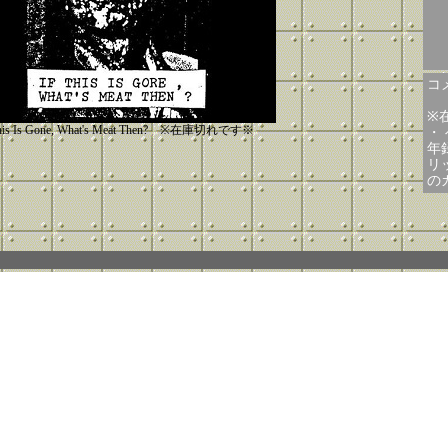
コメ
※
This Is Gone, What's Meat Then? ※在庫切れです※
・
年
リッ
の