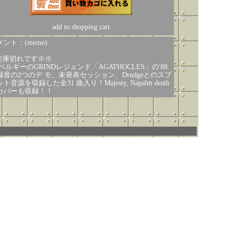
add to shopping cart
ント：(memo)
在庫切れです※※
 ベルギーのGRINDレジェンド「AGATHOCLES」の'88
録音の2つのデ モ、未発表セッション、Drudgeとのスプ
ト音源を収録した全31 曲入り！Majesty, Napalm death
カバーも収録！！