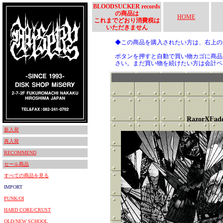
BLOODSUCKER records
の商品は
HOME
これまでどおり消費税は
いただきません
◆この商品を購入されたい方は、右上
ボタンを押すと自動で買い物カゴに商品
さい。まだ買い物を続けたい方は会計ペ
RazorXFad
新入荷
再入荷
RECOMMEND
セール商品
すべての商品を見る
IMPORT
PUNK/OI
HARD CORE/CRUST
OLD/NEW SCHOOL