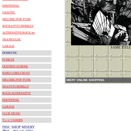
EMOTIONAL
CHAOTIC
MELODIC/POP PUNK
ROCKA/PSYCHOBILLY
ALTERNATIVE/ROCK etc
SKA/REGGAE
GARAGE
SAME TITLE
DOMESTIC
PUNK/OI
OLD/NEW SCHOOL
HARD CORE/CRUST
MELODIC/POP PUNK
MIERY ONLINE SHOPPING
SKA/PSYCHOBILLY
ROCK/ALTERNATIVE
EMOTIONAL
GARAGE
CLUB MUSIC
TシャツGOODS
DISC SHOP MISERY