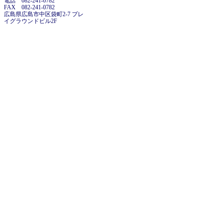
電話 082-241-0782
FAX 082-241-0782
広島県広島市中区袋町2-7 プレ
イグラウンドビル2F