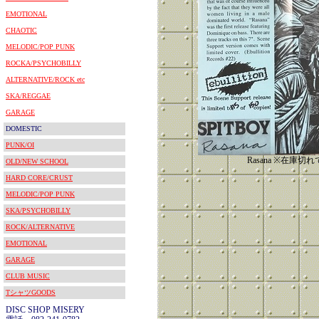
EMOTIONAL
CHAOTIC
MELODIC/POP PUNK
ROCKA/PSYCHOBILLY
ALTERNATIVE/ROCK etc
SKA/REGGAE
GARAGE
DOMESTIC
PUNK/OI
Rasana ※在庫切
OLD/NEW SCHOOL
HARD CORE/CRUST
MELODIC/POP PUNK
SKA/PSYCHOBILLY
ROCK/ALTERNATIVE
EMOTIONAL
GARAGE
CLUB MUSIC
TシャツGOODS
DISC SHOP MISERY