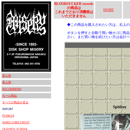
BLOODSUCKER records
の商品は
HOME
これまでどおり消費税は
いただきません
◆この商品を購入されたい方は、右上
ボタンを押すと自動で買い物カゴに商品
さい。まだ買い物を続けたい方は会計ペ
新入荷
再入荷
RECOMMEND
セール商品
すべての商品を見る
Spitboy
IMPORT
PUNK/OI
HARD CORE/CRUST
OLD/NEW SCHOOL