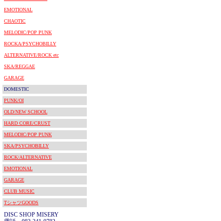
EMOTIONAL
CHAOTIC
MELODIC/POP PUNK
ROCKA/PSYCHOBILLY
ALTERNATIVE/ROCK etc
SKA/REGGAE
GARAGE
DOMESTIC
PUNK/OI
OLD/NEW SCHOOL
HARD CORE/CRUST
MELODIC/POP PUNK
SKA/PSYCHOBILLY
ROCK/ALTERNATIVE
EMOTIONAL
GARAGE
CLUB MUSIC
TシャツGOODS
DISC SHOP MISERY