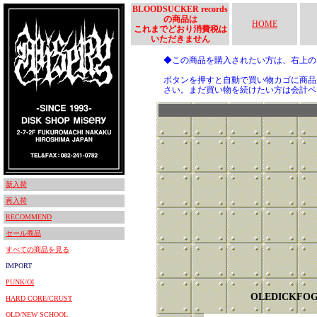
BLOODSUCKER records
の商品は
HOME
これまでどおり消費税は
いただきません
◆この商品を購入されたい方は、右上
ボタンを押すと自動で買い物カゴに商品
さい。まだ買い物を続けたい方は会計ペ
新入荷
再入荷
RECOMMEND
セール商品
すべての商品を見る
IMPORT
PUNK/OI
OLEDICKFO
HARD CORE/CRUST
OLD/NEW SCHOOL