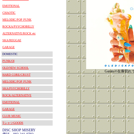
EMOTIONAL
CHAOTIC
MELODIC/POP PUNK
ROCKA/PSYCHOBILLY
ALTERNATIVE/ROCK etc
SKA/REGGAE
GARAGE
DOMESTIC
PUNK/OI
OLD/NEW SCHOOL
Gerato※在庫切
HARD CORE/CRUST
MELODIC/POP PUNK
SKA/PSYCHOBILLY
ROCK/ALTERNATIVE
EMOTIONAL
GARAGE
CLUB MUSIC
TシャツGOODS
DISC SHOP MISERY