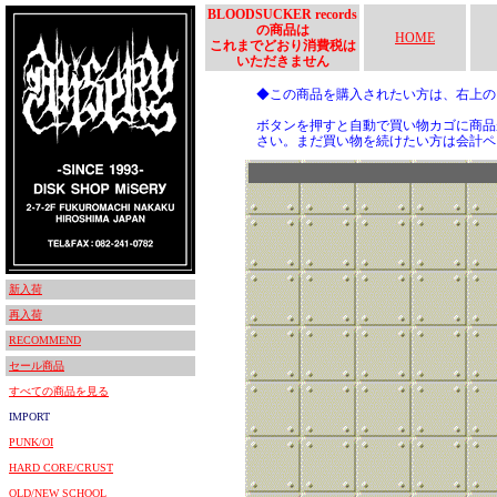
BLOODSUCKER records
の商品は
HOME
これまでどおり消費税は
いただきません
◆この商品を購入されたい方は、右上
ボタンを押すと自動で買い物カゴに商品
さい。まだ買い物を続けたい方は会計ペ
新入荷
再入荷
RECOMMEND
セール商品
すべての商品を見る
IMPORT
PUNK/OI
HARD CORE/CRUST
OLD/NEW SCHOOL