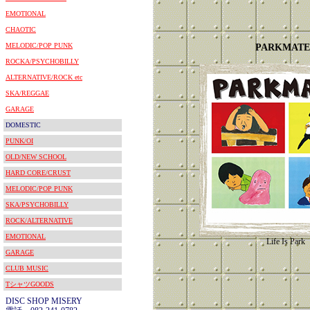
EMOTIONAL
CHAOTIC
MELODIC/POP PUNK
PARKMATE
ROCKA/PSYCHOBILLY
ALTERNATIVE/ROCK etc
SKA/REGGAE
GARAGE
DOMESTIC
PUNK/OI
OLD/NEW SCHOOL
HARD CORE/CRUST
MELODIC/POP PUNK
SKA/PSYCHOBILLY
ROCK/ALTERNATIVE
EMOTIONAL
Life Is Park
GARAGE
CLUB MUSIC
TシャツGOODS
DISC SHOP MISERY