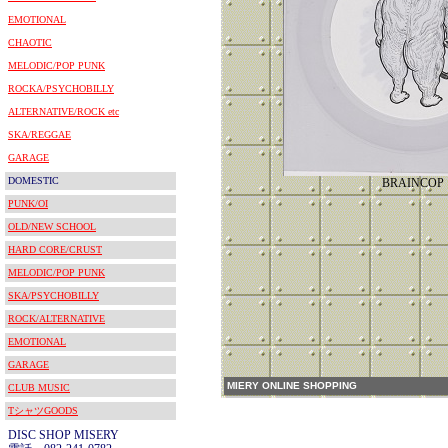
EMOTIONAL
CHAOTIC
MELODIC/POP PUNK
ROCKA/PSYCHOBILLY
ALTERNATIVE/ROCK etc
SKA/REGGAE
GARAGE
DOMESTIC
BRAINCOP
PUNK/OI
OLD/NEW SCHOOL
HARD CORE/CRUST
MELODIC/POP PUNK
SKA/PSYCHOBILLY
ROCK/ALTERNATIVE
EMOTIONAL
GARAGE
MIERY ONLINE SHOPPING
CLUB MUSIC
TシャツGOODS
DISC SHOP MISERY