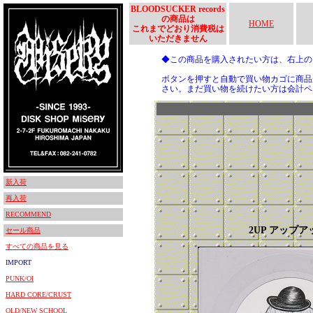
BLOODSUCKER records
の商品は
HOME
これまでどおり消費税は
いただきません
◆この商品を購入されたい方は、右上
ボタンを押すと自動で買い物カゴに商品
さい。まだ買い物を続けたい方は会計ペ
新入荷
再入荷
RECOMMEND
2UP アップア
セール商品
すべての商品を見る
IMPORT
PUNK/OI
HARD CORE/CRUST
OLD/NEW SCHOOL