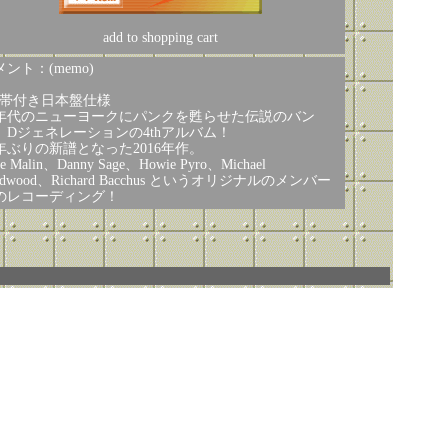
add to shopping cart
ント：(memo)
※帯付き日本盤仕様
0年代のニューヨークにパンクを甦らせた伝説のバン
、Dジェネレーションの4thアルバム！
7年ぶりの新譜となった2016年作。
se Malin、Danny Sage、Howie Pyro、Michael
ldwood、Richard Bacchus というオリジナルのメンバー
のレコーディング！