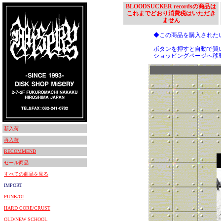
BLOODSUCKER recordsの商品は
これまでどおり消費税はいただき
ません
◆この商品を購入された
ボタンを押すと自動で買
ショッピングページへ移
新入荷
再入荷
RECOMMEND
セール商品
すべての商品を見る
IMPORT
PUNK/OI
HARD CORE/CRUST
OLD/NEW SCHOOL