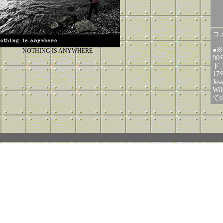
コメ
●
NOTHING IS ANYWHERE
9
ド
1
Jes
Wi
で