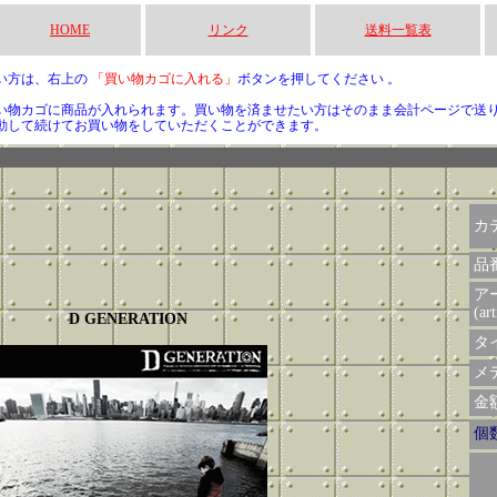
HOME
リンク
送料一覧表
い方は、右上の
「買い物カゴに入れる」
ボタンを押してください 。
い物カゴに商品が入れられます。買い物を済ませたい方はそのまま会計ページで送
動して続けてお買い物をしていただくことができます。
カ
品
ア
(art
D GENERATION
タイ
メデ
金額 
個