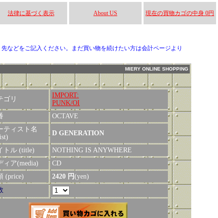
法律に基づく表示
About US
現在の買物カゴの中身 0円
り先などをご記入ください。まだ買い物を続けたい方は会計ページより
MIERY ONLINE SHOPPING
IMPORT:
テゴリ
PUNK/OI
番
OCTAVE
ーティスト名
D GENERATION
ist)
トル (title)
NOTHING IS ANYWHERE
ィア(media)
CD
(price)
2420 円
(yen)
数