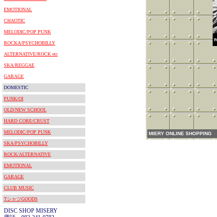
EMOTIONAL
CHAOTIC
MELODIC/POP PUNK
ROCKA/PSYCHOBILLY
ALTERNATIVE/ROCK etc
SKA/REGGAE
GARAGE
DOMESTIC
PUNK/OI
OLD/NEW SCHOOL
HARD CORE/CRUST
MELODIC/POP PUNK
MIERY ONLINE SHOPPING
SKA/PSYCHOBILLY
ROCK/ALTERNATIVE
EMOTIONAL
GARAGE
CLUB MUSIC
TシャツGOODS
DISC SHOP MISERY