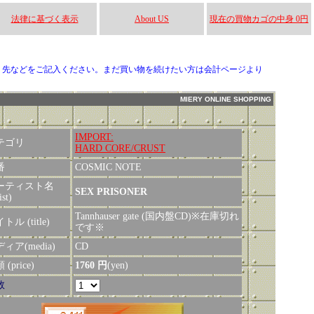
法律に基づく表示
About US
現在の買物カゴの中身 0円
り先などをご記入ください。まだ買い物を続けたい方は会計ページより
MIERY ONLINE SHOPPING
IMPORT:
テゴリ
HARD CORE/CRUST
番
COSMIC NOTE
ーティスト名
SEX PRISONER
ist)
Tannhauser gate (国内盤CD)※在庫切れ
トル (title)
です※
ィア(media)
CD
(price)
1760 円
(yen)
数