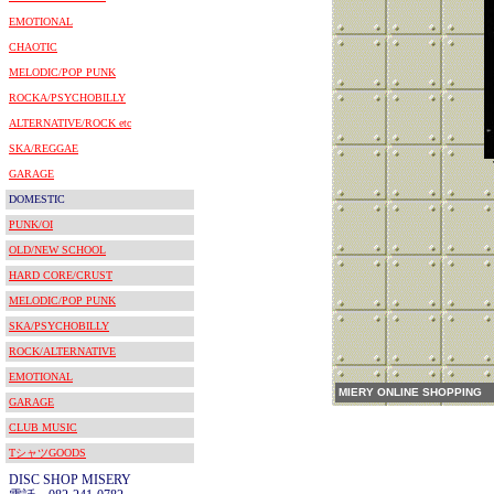
EMOTIONAL
CHAOTIC
MELODIC/POP PUNK
ROCKA/PSYCHOBILLY
ALTERNATIVE/ROCK etc
SKA/REGGAE
GARAGE
DOMESTIC
PUNK/OI
OLD/NEW SCHOOL
HARD CORE/CRUST
MELODIC/POP PUNK
SKA/PSYCHOBILLY
ROCK/ALTERNATIVE
EMOTIONAL
MIERY ONLINE SHOPPING
GARAGE
CLUB MUSIC
TシャツGOODS
DISC SHOP MISERY