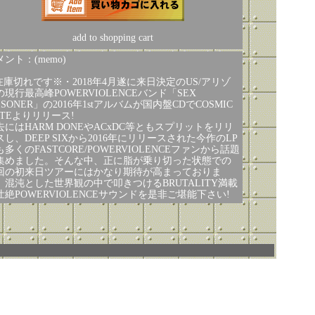
add to shopping cart
ント：(memo)
在庫切れです※・2018年4月遂に来日決定のUS/アリゾ
の現行最高峰POWERVIOLENCEバンド「SEX
ISONER」の2016年1stアルバムが国内盤CDでCOSMIC
OTEよりリリース!
去にはHARM DONEやACxDC等ともスプリットをリリ
スし、DEEP SIXから2016年にリリースされた今作のLP
も多くのFASTCORE/POWERVIOLENCEファンから話題
集めました。そんな中、正に脂が乗り切った状態での
回の初来日ツアーにはかなり期待が高まっておりま
。混沌とした世界観の中で叩きつけるBRUTALITY満載
壮絶POWERVIOLENCEサウンドを是非ご堪能下さい!