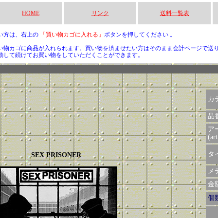
HOME
リンク
送料一覧表
い方は、右上の
「買い物カゴに入れる」
ボタンを押してください 。
い物カゴに商品が入れられます。買い物を済ませたい方はそのまま会計ページで送
動して続けてお買い物をしていただくことができます。
カ
品
ア
(art
タイ
SEX PRISONER
メデ
金額 
個