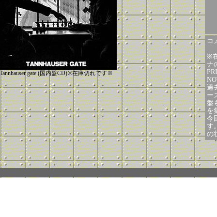
コメ
※
ナ
PR
Tannhauser gate (国内盤CD)※在庫切れです※
N
過
ー
盤
を
今
す
の