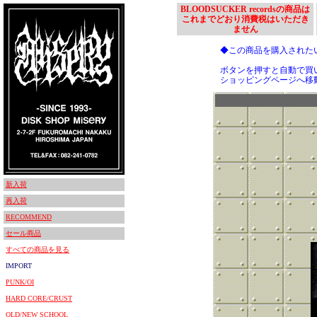
BLOODSUCKER recordsの商品は
これまでどおり消費税はいただき
ません
◆この商品を購入された
ボタンを押すと自動で買
ショッピングページへ移
新入荷
再入荷
RECOMMEND
セール商品
すべての商品を見る
IMPORT
PUNK/OI
HARD CORE/CRUST
OLD/NEW SCHOOL