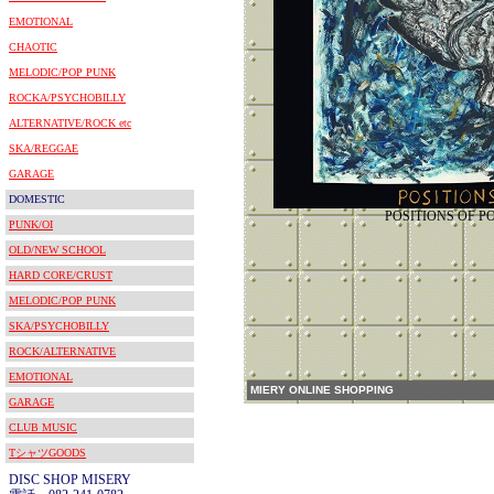
EMOTIONAL
CHAOTIC
MELODIC/POP PUNK
ROCKA/PSYCHOBILLY
ALTERNATIVE/ROCK etc
SKA/REGGAE
GARAGE
DOMESTIC
POSITIONS OF P
PUNK/OI
OLD/NEW SCHOOL
HARD CORE/CRUST
MELODIC/POP PUNK
SKA/PSYCHOBILLY
ROCK/ALTERNATIVE
EMOTIONAL
MIERY ONLINE SHOPPING
GARAGE
CLUB MUSIC
TシャツGOODS
DISC SHOP MISERY