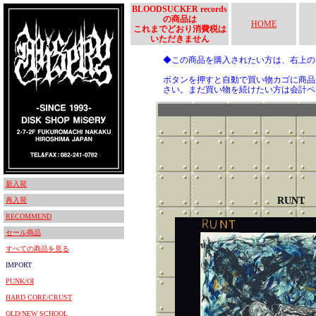
BLOODSUCKER records
の商品は
HOME
これまでどおり消費税は
いただきません
◆この商品を購入されたい方は、右上
ボタンを押すと自動で買い物カゴに商品
さい。まだ買い物を続けたい方は会計ペ
新入荷
RUNT
再入荷
RECOMMEND
セール商品
すべての商品を見る
IMPORT
PUNK/OI
HARD CORE/CRUST
OLD/NEW SCHOOL