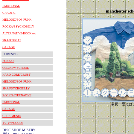
EMOTIONAL
manchester sch
CHAOTIC
MELODIC/POP PUNK
ROCKA/PSYCHOBILLY
ALTERNATIVE/ROCK etc
SKA/REGGAE
GARAGE
DOMESTIC
PUNK/OI
OLD/NEW SCHOOL
HARD CORE/CRUST
MELODIC/POP PUNK
SKA/PSYCHOBILLY
ROCK/ALTERNATIVE
EMOTIONAL
常夏、憂えば
GARAGE
CLUB MUSIC
TシャツGOODS
DISC SHOP MISERY