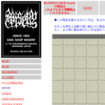
BLOODSUCKER records
の商品は
HOME
これまでどおり消費税は
いただきません
◆この商品を購入されたい方は、右上
ボタンを押すと自動で買い物カゴに商品
さい。まだ買い物を続けたい方は会計ペ
新入荷
再入荷
RECOMMEND
セール商品
すべての商品を見る
IMPORT
PUNK/OI
HARD CORE/CRUST
OLD/NEW SCHOOL