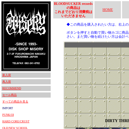
BLOODSUCKER records
の商品は
HOME
これまでどおり消費税は
いただきません
◆この商品を購入されたい方は、右上
ボタンを押すと自動で買い物カゴに商品
さい。まだ買い物を続けたい方は会計ペ
新入荷
再入荷
RECOMMEND
セール商品
すべての商品を見る
IMPORT
PUNK/OI
DIRTY THR
HARD CORE/CRUST
OLD/NEW SCHOOL