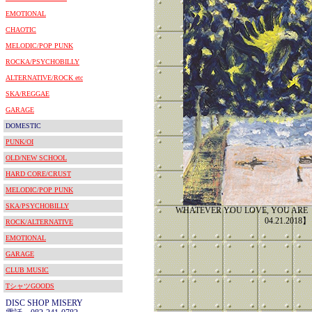
EMOTIONAL
CHAOTIC
MELODIC/POP PUNK
ROCKA/PSYCHOBILLY
ALTERNATIVE/ROCK etc
SKA/REGGAE
GARAGE
DOMESTIC
PUNK/OI
OLD/NEW SCHOOL
HARD CORE/CRUST
MELODIC/POP PUNK
SKA/PSYCHOBILLY
WHATEVER YOU LOVE, YOU ARE
04.21.2018】
ROCK/ALTERNATIVE
EMOTIONAL
GARAGE
CLUB MUSIC
TシャツGOODS
DISC SHOP MISERY