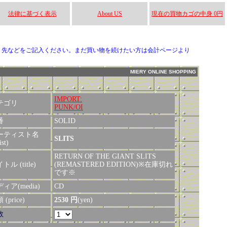
法律に基づく表示
About US
現在の買物カゴの中身 0円
り先などをご記入ください。まだ買い物を続けたい方は会計ページより
MIERY ONLINE SHOPPING
IMPORT:
テゴリ
PUNK/OI
番
SOLID
ーティスト名
SLITS
ist)
RETURN OF THE GIANT SLITS
トル (title)
(REMASTERED EDITION)※在庫切れ
です※
ィア(media)
CD
(price)
2530 円
(yen)
数