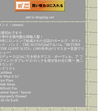
add to shopping cart
ント：(memo)
在庫切れです※
※帯付き国内盤仕様輸入盤！
976年にロンドンで結成された伝説のガールズ・ポスト
ンク・バンド、THE SLITSの2ndアルバム『RETURN
 THE GIANT SLITS』(1981年作)がリマスター音源でリ
 シュー!
ロデュースは1stに引き続きデニス・ボーヴェル。ア フ
/ファンク/ダブ/レゲエ/ロックを混ぜ合わせた唯一 無二
サウンド!
ングリスト
Earthbeat
Or What It Is?
Face Place
Walk About
Difficult Fun
Animal Space / Spacier
Improperly Dressed
Life On Earth