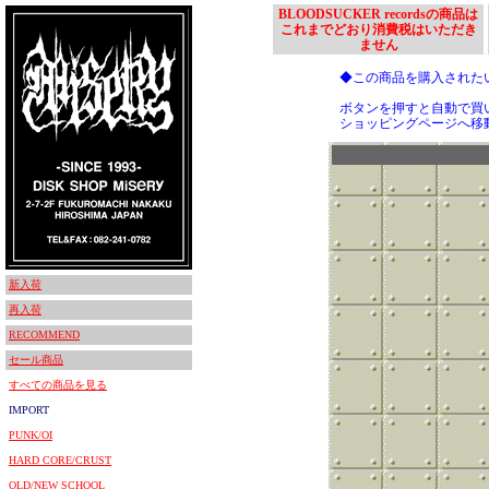
BLOODSUCKER recordsの商品は
これまでどおり消費税はいただき
ません
◆この商品を購入された
ボタンを押すと自動で買
ショッピングページへ移
新入荷
再入荷
RECOMMEND
セール商品
すべての商品を見る
IMPORT
PUNK/OI
HARD CORE/CRUST
OLD/NEW SCHOOL