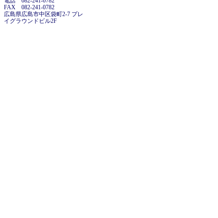
電話 082-241-0782
FAX 082-241-0782
広島県広島市中区袋町2-7 プレ
イグラウンドビル2F