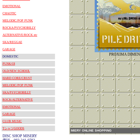
EMOTIONAL
CHAOTIC
MELODIC/POP PUNK
ROCKA/PSYCHOBILLY
ALTERNATIVE/ROCK etc
SKA/REGGAE
GARAGE
PROXIMA DIMEN
DOMESTIC
PUNK/OI
OLD/NEW SCHOOL
HARD CORE/CRUST
MELODIC/POP PUNK
SKA/PSYCHOBILLY
ROCK/ALTERNATIVE
EMOTIONAL
GARAGE
CLUB MUSIC
TシャツGOODS
MIERY ONLINE SHOPPING
DISC SHOP MISERY