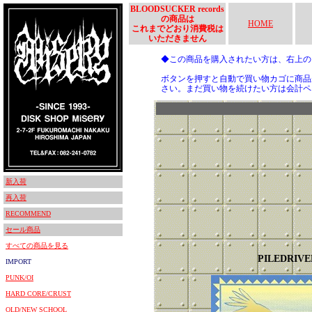
BLOODSUCKER records
の商品は
HOME
これまでどおり消費税は
いただきません
◆この商品を購入されたい方は、右上
ボタンを押すと自動で買い物カゴに商品
さい。まだ買い物を続けたい方は会計ペ
新入荷
再入荷
RECOMMEND
セール商品
すべての商品を見る
PILEDRIVE
IMPORT
PUNK/OI
HARD CORE/CRUST
OLD/NEW SCHOOL