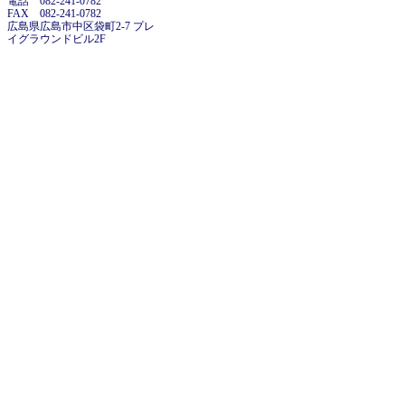
電話 082-241-0782
FAX 082-241-0782
広島県広島市中区袋町2-7 プレ
イグラウンドビル2F