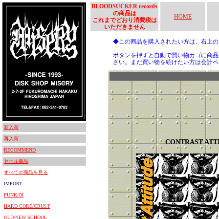
BLOODSUCKER records
の商品は
HOME
これまでどおり消費税は
いただきません
◆この商品を購入されたい方は、右上
ボタンを押すと自動で買い物カゴに商品
さい。まだ買い物を続けたい方は会計ペ
新入荷
再入荷
CONTRAST ATT
RECOMMEND
セール商品
すべての商品を見る
IMPORT
PUNK/OI
HARD CORE/CRUST
OLD/NEW SCHOOL