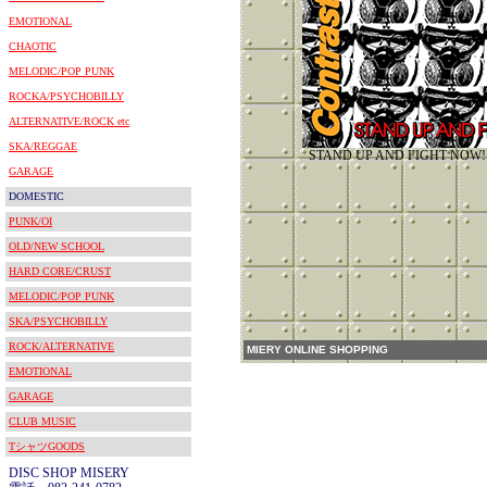
EMOTIONAL
CHAOTIC
MELODIC/POP PUNK
ROCKA/PSYCHOBILLY
ALTERNATIVE/ROCK etc
SKA/REGGAE
STAND UP AND FIGHT 
GARAGE
DOMESTIC
PUNK/OI
OLD/NEW SCHOOL
HARD CORE/CRUST
MELODIC/POP PUNK
SKA/PSYCHOBILLY
ROCK/ALTERNATIVE
MIERY ONLINE SHOPPING
EMOTIONAL
GARAGE
CLUB MUSIC
TシャツGOODS
DISC SHOP MISERY