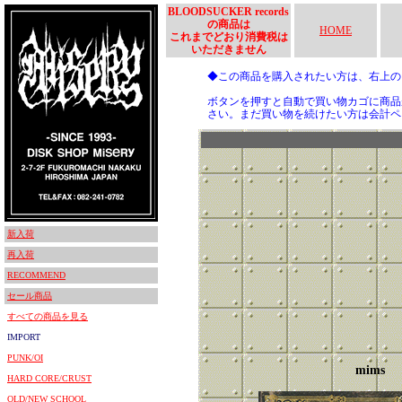
BLOODSUCKER records
の商品は
HOME
これまでどおり消費税は
いただきません
◆この商品を購入されたい方は、右上
ボタンを押すと自動で買い物カゴに商品
さい。まだ買い物を続けたい方は会計ペ
新入荷
再入荷
RECOMMEND
セール商品
すべての商品を見る
IMPORT
PUNK/OI
mims
HARD CORE/CRUST
OLD/NEW SCHOOL