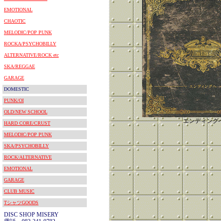
EMOTIONAL
CHAOTIC
MELODIC/POP PUNK
ROCKA/PSYCHOBILLY
ALTERNATIVE/ROCK etc
SKA/REGGAE
GARAGE
DOMESTIC
PUNK/OI
OLD/NEW SCHOOL
エンディング
HARD CORE/CRUST
MELODIC/POP PUNK
SKA/PSYCHOBILLY
ROCK/ALTERNATIVE
EMOTIONAL
GARAGE
CLUB MUSIC
TシャツGOODS
DISC SHOP MISERY