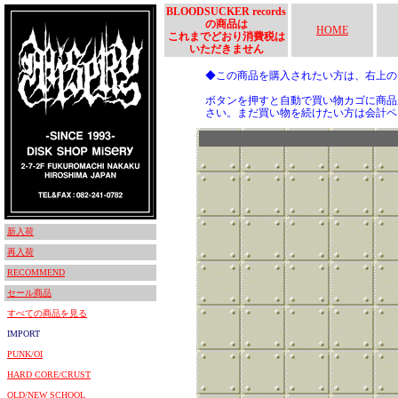
BLOODSUCKER records
の商品は
HOME
これまでどおり消費税は
いただきません
◆この商品を購入されたい方は、右上
ボタンを押すと自動で買い物カゴに商品
さい。まだ買い物を続けたい方は会計ペ
新入荷
再入荷
RECOMMEND
セール商品
すべての商品を見る
IMPORT
PUNK/OI
HARD CORE/CRUST
OLD/NEW SCHOOL