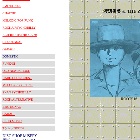
EMOTIONAL
渡辺俊美 & THE Z
CHAOTIC
MELODIC/POP PUNK
ROCKA/PSYCHOBILLY
ALTERNATIVE/ROCK etc
SKA/REGGAE
GARAGE
DOMESTIC
PUNK/OI
OLD/NEW SCHOOL
HARD CORE/CRUST
MELODIC/POP PUNK
SKA/PSYCHOBILLY
ROOTS16
ROCK/ALTERNATIVE
EMOTIONAL
GARAGE
CLUB MUSIC
TシャツGOODS
DISC SHOP MISERY