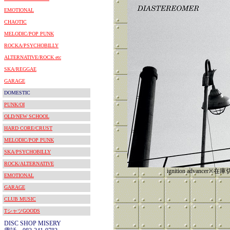
EMOTIONAL
CHAOTIC
MELODIC/POP PUNK
ROCKA/PSYCHOBILLY
ALTERNATIVE/ROCK etc
SKA/REGGAE
GARAGE
DOMESTIC
PUNK/OI
OLD/NEW SCHOOL
HARD CORE/CRUST
MELODIC/POP PUNK
SKA/PSYCHOBILLY
ROCK/ALTERNATIVE
ignition advancer
EMOTIONAL
GARAGE
CLUB MUSIC
TシャツGOODS
DISC SHOP MISERY