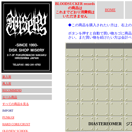
BLOODSUCKER records
の商品は
HOME
これまでどおり消費税は
いただきません
◆この商品を購入されたい方は、右上
ボタンを押すと自動で買い物カゴに商品
さい。まだ買い物を続けたい方は会計ペ
新入荷
再入荷
RECOMMEND
セール商品
すべての商品を見る
IMPORT
PUNK/OI
DIASTEREOMER 
HARD CORE/CRUST
OLD/NEW SCHOOL