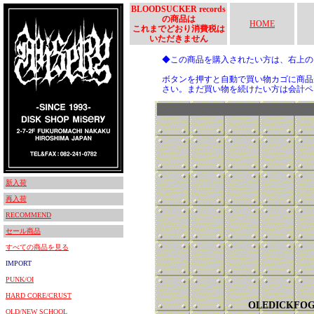
BLOODSUCKER records
の商品は
HOME
これまでどおり消費税は
いただきません
◆この商品を購入されたい方は、右上
ボタンを押すと自動で買い物カゴに商品
さい。まだ買い物を続けたい方は会計ペ
新入荷
再入荷
RECOMMEND
セール商品
すべての商品を見る
IMPORT
PUNK/OI
HARD CORE/CRUST
OLEDICKFO
OLD/NEW SCHOOL