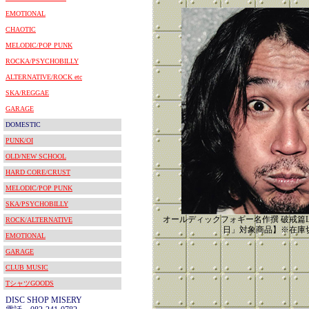
EMOTIONAL
CHAOTIC
MELODIC/POP PUNK
ROCKA/PSYCHOBILLY
ALTERNATIVE/ROCK etc
SKA/REGGAE
GARAGE
DOMESTIC
PUNK/OI
OLD/NEW SCHOOL
HARD CORE/CRUST
MELODIC/POP PUNK
SKA/PSYCHOBILLY
オールディックフォギー名作撰 破戒篇LP【
ROCK/ALTERNATIVE
日」対象商品】※在庫
EMOTIONAL
GARAGE
CLUB MUSIC
TシャツGOODS
DISC SHOP MISERY