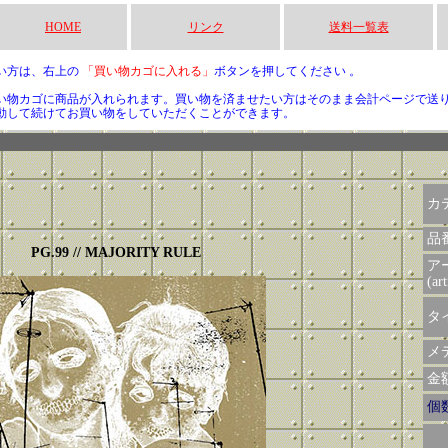
HOME
リンク
送料一覧表
い方は、右上の
「買い物カゴに入れる」
ボタンを押してください 。
い物カゴに商品が入れられます。買い物を済ませたい方はそのまま会計ページで送
動して続けてお買い物をしていただくことができます。
カ
品
PG.99 // MAJORITY RULE
ア
(art
タイ
メデ
金額 
個