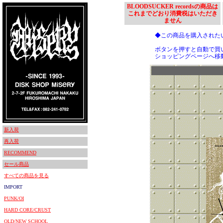
BLOODSUCKER recordsの商品は
これまでどおり消費税はいただき
ません
◆この商品を購入された
ボタンを押すと自動で買
ショッピングページへ移
新入荷
再入荷
RECOMMEND
セール商品
すべての商品を見る
IMPORT
PUNK/OI
HARD CORE/CRUST
OLD/NEW SCHOOL