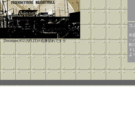
コメ
※
・
Document #12 (SPLIT)※在庫切れです※
R
ドに
よ