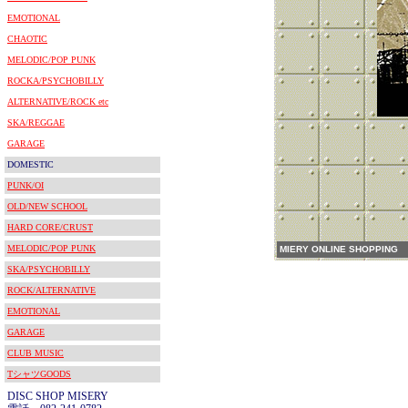
EMOTIONAL
CHAOTIC
MELODIC/POP PUNK
ROCKA/PSYCHOBILLY
ALTERNATIVE/ROCK etc
SKA/REGGAE
GARAGE
DOMESTIC
PUNK/OI
OLD/NEW SCHOOL
HARD CORE/CRUST
MELODIC/POP PUNK
MIERY ONLINE SHOPPING
SKA/PSYCHOBILLY
ROCK/ALTERNATIVE
EMOTIONAL
GARAGE
CLUB MUSIC
TシャツGOODS
DISC SHOP MISERY