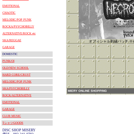
EMOTIONAL
CHAOTIC
MELODIC/POP PUNK
ROCKA/PSYCHOBILLY
ALTERNATIVE/ROCK etc
SKA/REGGAE
オフィシャル刺繍パッチ ※
GARAGE
DOMESTIC
PUNK/OI
OLD/NEW SCHOOL
HARD CORE/CRUST
MELODIC/POP PUNK
SKA/PSYCHOBILLY
MIERY ONLINE SHOPPING
ROCK/ALTERNATIVE
EMOTIONAL
GARAGE
CLUB MUSIC
TシャツGOODS
DISC SHOP MISERY