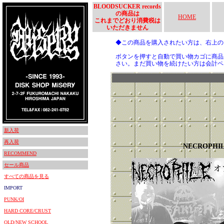
BLOODSUCKER records
の商品は
HOME
これまでどおり消費税は
いただきません
◆この商品を購入されたい方は、右上
ボタンを押すと自動で買い物カゴに商品
さい。まだ買い物を続けたい方は会計ペ
新入荷
再入荷
NECROPHI
RECOMMEND
セール商品
すべての商品を見る
IMPORT
PUNK/OI
HARD CORE/CRUST
OLD/NEW SCHOOL