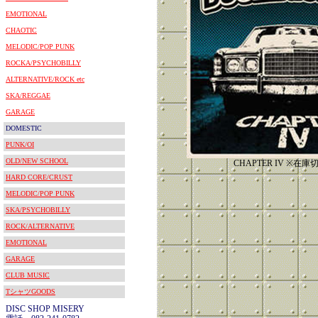
EMOTIONAL
CHAOTIC
MELODIC/POP PUNK
ROCKA/PSYCHOBILLY
ALTERNATIVE/ROCK etc
SKA/REGGAE
GARAGE
DOMESTIC
PUNK/OI
OLD/NEW SCHOOL
CHAPTER IV ※在
HARD CORE/CRUST
MELODIC/POP PUNK
SKA/PSYCHOBILLY
ROCK/ALTERNATIVE
EMOTIONAL
GARAGE
CLUB MUSIC
TシャツGOODS
DISC SHOP MISERY