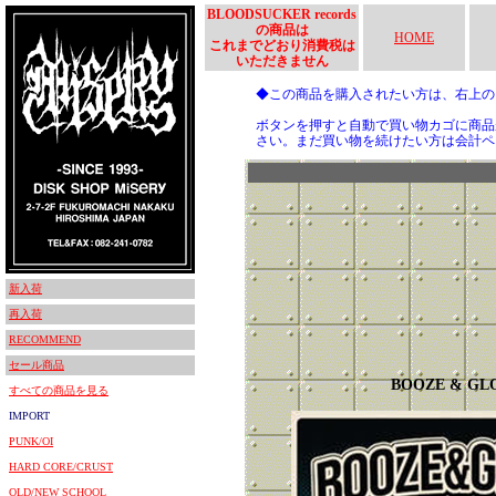
BLOODSUCKER records
の商品は
HOME
これまでどおり消費税は
いただきません
◆この商品を購入されたい方は、右上
ボタンを押すと自動で買い物カゴに商品
さい。まだ買い物を続けたい方は会計ペ
新入荷
再入荷
RECOMMEND
セール商品
BOOZE & GL
すべての商品を見る
IMPORT
PUNK/OI
HARD CORE/CRUST
OLD/NEW SCHOOL