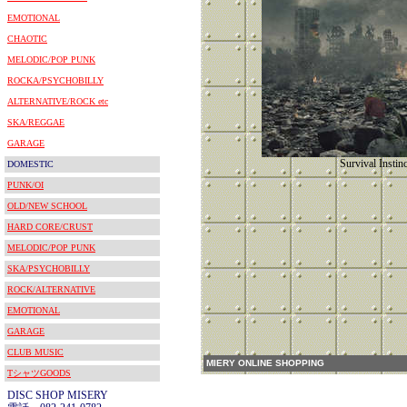
EMOTIONAL
CHAOTIC
MELODIC/POP PUNK
ROCKA/PSYCHOBILLY
ALTERNATIVE/ROCK etc
SKA/REGGAE
GARAGE
Survival Instinc
DOMESTIC
PUNK/OI
OLD/NEW SCHOOL
HARD CORE/CRUST
MELODIC/POP PUNK
SKA/PSYCHOBILLY
ROCK/ALTERNATIVE
EMOTIONAL
GARAGE
CLUB MUSIC
MIERY ONLINE SHOPPING
TシャツGOODS
DISC SHOP MISERY