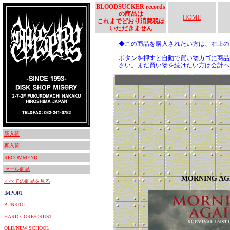
BLOODSUCKER records
の商品は
HOME
これまでどおり消費税は
いただきません
◆この商品を購入されたい方は、右上
ボタンを押すと自動で買い物カゴに商品
さい。まだ買い物を続けたい方は会計ペ
新入荷
再入荷
RECOMMEND
セール商品
MORNING AG
すべての商品を見る
IMPORT
PUNK/OI
HARD CORE/CRUST
OLD/NEW SCHOOL