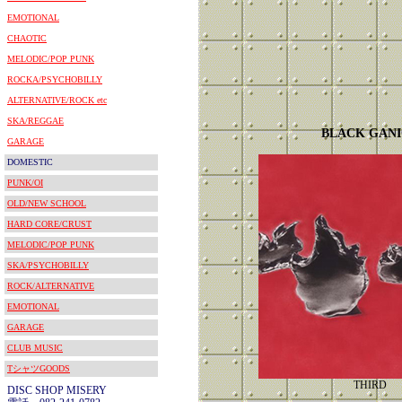
EMOTIONAL
CHAOTIC
MELODIC/POP PUNK
ROCKA/PSYCHOBILLY
ALTERNATIVE/ROCK etc
SKA/REGGAE
BLACK GAN
GARAGE
DOMESTIC
PUNK/OI
OLD/NEW SCHOOL
HARD CORE/CRUST
MELODIC/POP PUNK
SKA/PSYCHOBILLY
ROCK/ALTERNATIVE
EMOTIONAL
GARAGE
CLUB MUSIC
TシャツGOODS
THIRD
DISC SHOP MISERY