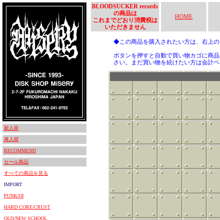
BLOODSUCKER records
の商品は
HOME
これまでどおり消費税は
いただきません
◆この商品を購入されたい方は、右上
ボタンを押すと自動で買い物カゴに商品
さい。まだ買い物を続けたい方は会計ペ
新入荷
再入荷
RECOMMEND
セール商品
すべての商品を見る
IMPORT
PUNK/OI
HARD CORE/CRUST
OLD/NEW SCHOOL