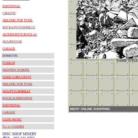
EMOTIONAL
CHAOTIC
MELODIC/POP PUNK
ROCKA/PSYCHOBILLY
ALTERNATIVE/ROCK etc
SKA/REGGAE
GARAGE
DOMESTIC
SAME TITLE
PUNK/OI
OLD/NEW SCHOOL
HARD CORE/CRUST
MELODIC/POP PUNK
SKA/PSYCHOBILLY
ROCK/ALTERNATIVE
EMOTIONAL
MIERY ONLINE SHOPPING
GARAGE
CLUB MUSIC
TシャツGOODS
DISC SHOP MISERY