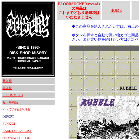
BLOODSUCKER records
の商品は
HOME
これまでどおり消費税は
いただきません
◆この商品を購入されたい方は、右上
ボタンを押すと自動で買い物カゴに商品
さい。まだ買い物を続けたい方は会計ペ
新入荷
RUBBLE
再入荷
RECOMMEND
セール商品
すべての商品を見る
IMPORT
PUNK/OI
HARD CORE/CRUST
OLD/NEW SCHOOL