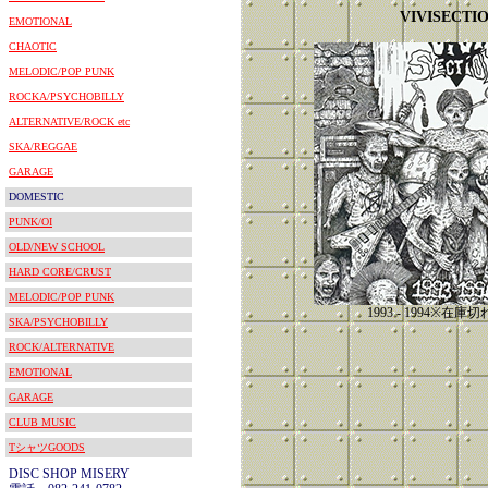
VIVISECTI
EMOTIONAL
CHAOTIC
MELODIC/POP PUNK
ROCKA/PSYCHOBILLY
ALTERNATIVE/ROCK etc
SKA/REGGAE
GARAGE
DOMESTIC
PUNK/OI
OLD/NEW SCHOOL
HARD CORE/CRUST
MELODIC/POP PUNK
1993 - 1994※在
SKA/PSYCHOBILLY
ROCK/ALTERNATIVE
EMOTIONAL
GARAGE
CLUB MUSIC
TシャツGOODS
DISC SHOP MISERY