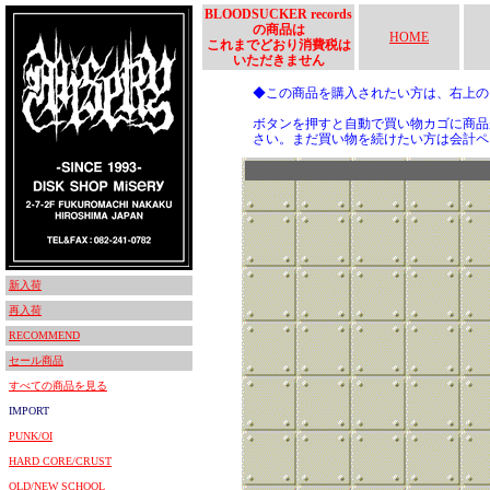
BLOODSUCKER records
の商品は
HOME
これまでどおり消費税は
いただきません
◆この商品を購入されたい方は、右上
ボタンを押すと自動で買い物カゴに商品
さい。まだ買い物を続けたい方は会計ペ
新入荷
再入荷
RECOMMEND
セール商品
すべての商品を見る
IMPORT
PUNK/OI
HARD CORE/CRUST
OLD/NEW SCHOOL