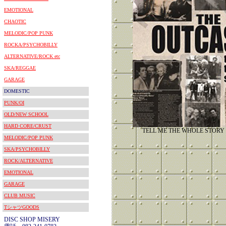
EMOTIONAL
CHAOTIC
MELODIC/POP PUNK
ROCKA/PSYCHOBILLY
ALTERNATIVE/ROCK etc
SKA/REGGAE
GARAGE
DOMESTIC
PUNK/OI
OLD/NEW SCHOOL
HARD CORE/CRUST
TELL ME THE WHOLE STORY
MELODIC/POP PUNK
SKA/PSYCHOBILLY
ROCK/ALTERNATIVE
EMOTIONAL
GARAGE
CLUB MUSIC
TシャツGOODS
DISC SHOP MISERY