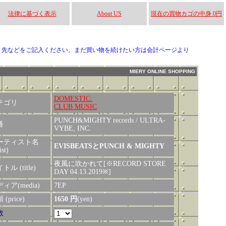
法律に基づく表示
About US
現在の買物カゴの中身 0円
り先などをご記入ください。まだ買い物を続けたい方は会計ページより
MIERY ONLINE SHOPPING
DOMESTIC:
テゴリ
CLUB MUSIC
PUNCH&MIGHTY records / ULTRA-
番
VYBE, INC.
ーティスト名
EVISBEATSとPUNCH & MIGHTY
ist)
夜風に吹かれて[※RECORD STORE
トル (title)
DAY 04.13.2019※]
ィア(media)
7EP
(price)
1650 円
(yen)
数