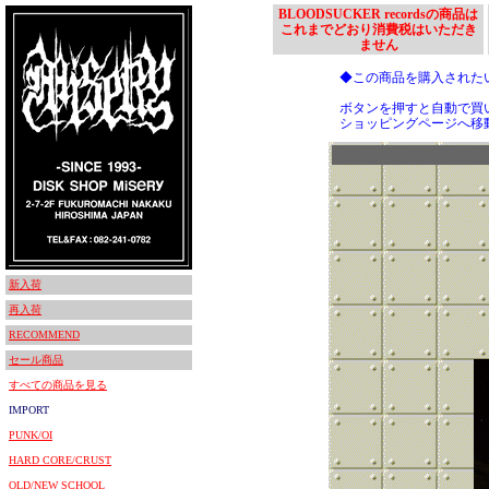
BLOODSUCKER recordsの商品は
これまでどおり消費税はいただき
ません
◆この商品を購入された
ボタンを押すと自動で買
ショッピングページへ移
新入荷
再入荷
RECOMMEND
セール商品
すべての商品を見る
IMPORT
PUNK/OI
HARD CORE/CRUST
OLD/NEW SCHOOL