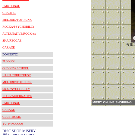
EMOTIONAL
CHAOTIC
MELODIC/POP PUNK
ROCKA/PSYCHOBILLY
ALTERNATIVE/ROCK etc
SKA/REGGAE
夜風に
GARAGE
DOMESTIC
PUNK/OI
OLD/NEW SCHOOL
HARD CORE/CRUST
MELODIC/POP PUNK
SKA/PSYCHOBILLY
ROCK/ALTERNATIVE
MIERY ONLINE SHOPPING
EMOTIONAL
GARAGE
CLUB MUSIC
TシャツGOODS
DISC SHOP MISERY