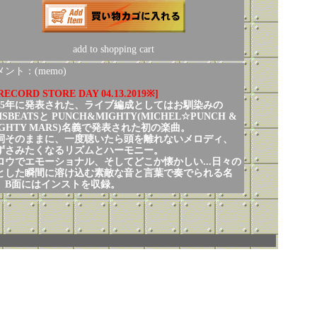
add to shopping cart
ント：(memo)
RECORD STORE DAY 04.13.2019※]
015年に発表された、ライブ編成としてはお馴染みの
ISBEATSと PUNCH&MIGHTY(MICHEL☆PUNCH &
IGHTY MARS)名義で発表された初の楽曲。
詞そのままに、一度聴いたら頭を離れないメロディ、
ずさみたくなるリズムとハーモニー。
ロウでエモーショナル、そしてどこか懐かしい...日々の
とした瞬間に溶け込む素敵な音と言葉で奏でられる名
。B面にはインストを収録。