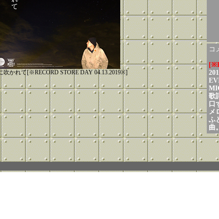
コメ
[※
吹かれて[※RECORD STORE DAY 04.13.2019※]
2
EV
M
歌
口
メ
ふ
曲