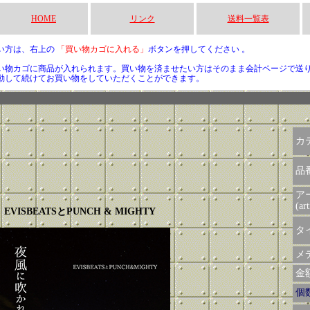
HOME
リンク
送料一覧表
い方は、右上の
「買い物カゴに入れる」
ボタンを押してください 。
い物カゴに商品が入れられます。買い物を済ませたい方はそのまま会計ページで送
動して続けてお買い物をしていただくことができます。
カ
品
ア
(art
EVISBEATSとPUNCH & MIGHTY
タイ
メデ
金額 
個