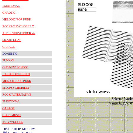
EMOTIONAL
CHAOTIC
MELODIC/POP PUNK
ROCKA/PSYCHOBILLY
ALTERNATIVE/ROCK etc
SKA/REGGAE
GARAGE
DOMESTIC
PUNK/OI
OLD/NEW SCHOOL
HARD CORE/CRUST
MELODIC/POP PUNK
SKA/PSYCHOBILLY
ROCK/ALTERNATIVE
Selected Work
EMOTIONAL
※在庫切れです
GARAGE
CLUB MUSIC
TシャツGOODS
DISC SHOP MISERY