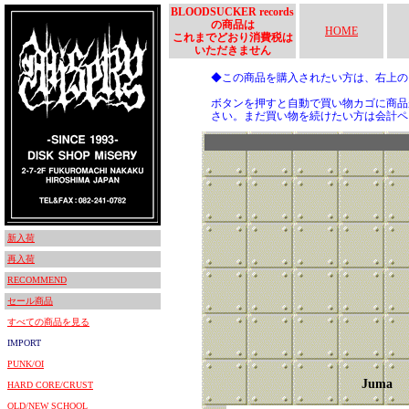
BLOODSUCKER records
の商品は
HOME
これまでどおり消費税は
いただきません
◆この商品を購入されたい方は、右上
ボタンを押すと自動で買い物カゴに商品
さい。まだ買い物を続けたい方は会計ペ
新入荷
再入荷
RECOMMEND
セール商品
すべての商品を見る
IMPORT
PUNK/OI
Juma
HARD CORE/CRUST
OLD/NEW SCHOOL