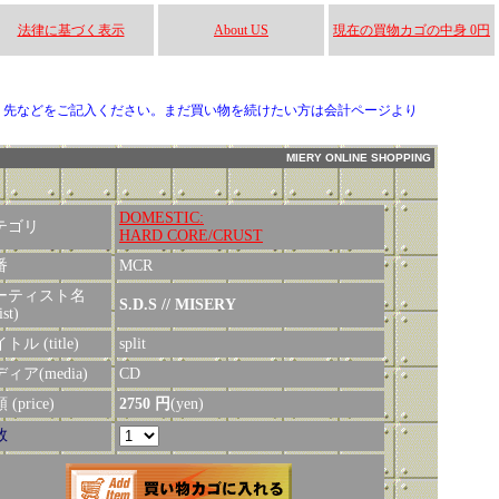
法律に基づく表示
About US
現在の買物カゴの中身 0円
り先などをご記入ください。まだ買い物を続けたい方は会計ページより
MIERY ONLINE SHOPPING
DOMESTIC:
テゴリ
HARD CORE/CRUST
番
MCR
ーティスト名
S.D.S // MISERY
ist)
トル (title)
split
ィア(media)
CD
(price)
2750 円
(yen)
数