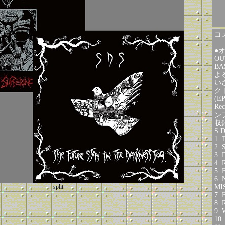
コメ
●
OU
BA
よ
い
ク
(E
R
ン
収
S.D
1.
2.
3.
4.
5.
6.
split
MI
7.
8.
9.
10