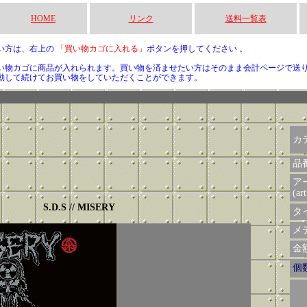
HOME
リンク
送料一覧表
い方は、右上の
「買い物カゴに入れる」
ボタンを押してください 。
い物カゴに商品が入れられます。買い物を済ませたい方はそのまま会計ページで送
動して続けてお買い物をしていただくことができます。
カ
品
ア
(art
S.D.S // MISERY
タイ
メデ
金額 
個