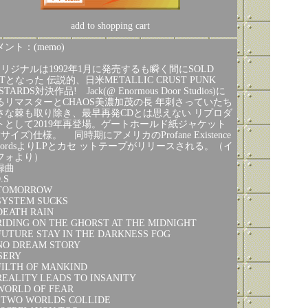
add to shopping cart
ント：(memo)
オリジナルは1992年1月に発売するも瞬く間にSOLD
Tとなった 伝説的、日米METALLIC CRUST PUNK
STARDS対決作品! Jack(@ Enormous Door Studios)に
るリマスターとCHAOS美濃加茂の長 年刺さっていたち
さな棘も取り除き、最早再発CDとは思えない リプロダ
トとして2019年再登場。ゲートホールド紙ジャケット
Pサイズ)仕様。 同時期にアメリカのProfane Existence
ecordsよりLPとカセ ットテープがリリースされる。（イ
フォより）
録曲
.S
 TOMORROW
 SYSTEM SUCKS
 DEATH RAIN
 RIDING ON THE GHORST AT THE MIDNIGHT
 FUTURE STAY IN THE DARKNESS FOG
 NO DREAM STORY
SERY
 FILTH OF MANKIND
 REALITY LEADS TO INSANITY
 WORLD OF FEAR
. TWO WORLDS COLLIDE