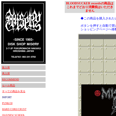
BLOODSUCKER recordsの商品は
これまでどおり消費税はいただき
ません
◆この商品を購入された
ボタンを押すと自動で買
ショッピングページへ移
新入荷
再入荷
RECOMMEND
セール商品
すべての商品を見る
IMPORT
PUNK/OI
HARD CORE/CRUST
OLD/NEW SCHOOL