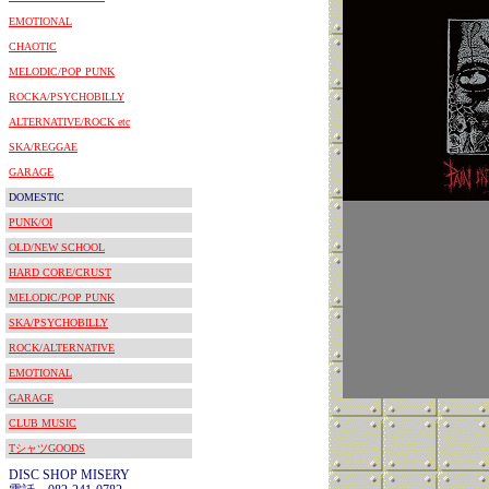
EMOTIONAL
CHAOTIC
MELODIC/POP PUNK
ROCKA/PSYCHOBILLY
ALTERNATIVE/ROCK etc
SKA/REGGAE
GARAGE
DOMESTIC
PUNK/OI
OLD/NEW SCHOOL
HARD CORE/CRUST
MELODIC/POP PUNK
SKA/PSYCHOBILLY
ROCK/ALTERNATIVE
EMOTIONAL
GARAGE
CLUB MUSIC
TシャツGOODS
DISC SHOP MISERY