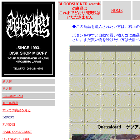
BLOODSUCKER records
の商品は
HOME
これまでどおり消費税は
いただきません
◆この商品を購入されたい方は、右上
ボタンを押すと自動で買い物カゴに商品
さい。まだ買い物を続けたい方は会計ペ
新入荷
再入荷
RECOMMEND
セール商品
すべての商品を見る
IMPORT
PUNK/OI
Quetzalcoatl ケ
HARD CORE/CRUST
OLD/NEW SCHOOL