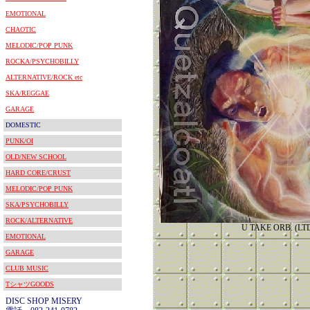
EMOTIONAL
CHAOTIC
MELODIC/POP PUNK
ROCKA/PSYCHOBILLY
ALTERNATIVE/ROCK etc
SKA/REGGAE
GARAGE
DOMESTIC
PUNK/OI
OLD/NEW SCHOOL
HARD CORE/CRUST
MELODIC/POP PUNK
SKA/PSYCHOBILLY
ROCK/ALTERNATIVE
U TAKE ORB. (LTD
EMOTIONAL
GARAGE
CLUB MUSIC
TシャツGOODS
DISC SHOP MISERY