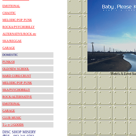
EMOTIONAL
CHAOTIC
MELODIC/POP PUNK
ROCKA/PSYCHOBILLY
ALTERNATIVE/ROCK etc
SKA/REGGAE
GARAGE
DOMESTIC
PUNK/OI
OLD/NEW SCHOOL
Here's A Love S
HARD CORE/CRUST
MELODIC/POP PUNK
SKA/PSYCHOBILLY
ROCK/ALTERNATIVE
EMOTIONAL
GARAGE
CLUB MUSIC
TシャツGOODS
DISC SHOP MISERY