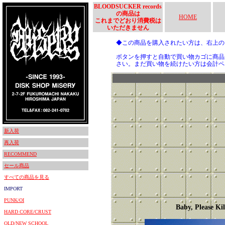
BLOODSUCKER records
の商品は
HOME
これまでどおり消費税は
いただきません
◆この商品を購入されたい方は、右上
ボタンを押すと自動で買い物カゴに商品
さい。まだ買い物を続けたい方は会計ペ
新入荷
再入荷
RECOMMEND
セール商品
すべての商品を見る
IMPORT
PUNK/OI
Baby, Please Ki
HARD CORE/CRUST
OLD/NEW SCHOOL