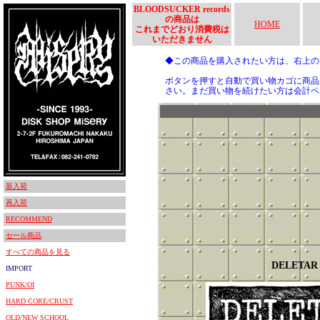
BLOODSUCKER records
の商品は
HOME
これまでどおり消費税は
いただきません
◆この商品を購入されたい方は、右上
ボタンを押すと自動で買い物カゴに商品
さい。まだ買い物を続けたい方は会計ペ
新入荷
再入荷
RECOMMEND
セール商品
すべての商品を見る
DELETAR
IMPORT
PUNK/OI
HARD CORE/CRUST
OLD/NEW SCHOOL