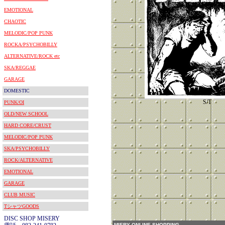
EMOTIONAL
CHAOTIC
MELODIC/POP PUNK
ROCKA/PSYCHOBILLY
ALTERNATIVE/ROCK etc
SKA/REGGAE
GARAGE
DOMESTIC
S/T
PUNK/OI
OLD/NEW SCHOOL
HARD CORE/CRUST
MELODIC/POP PUNK
SKA/PSYCHOBILLY
ROCK/ALTERNATIVE
EMOTIONAL
GARAGE
CLUB MUSIC
TシャツGOODS
DISC SHOP MISERY
MIERY ONLINE SHOPPING