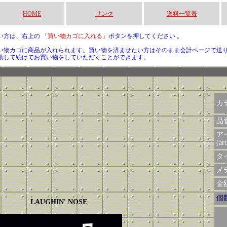
HOME
リンク
送料一覧表
い方は、右上の
「買い物カゴに入れる」
ボタンを押してください 。
い物カゴに商品が入れられます。買い物を済ませたい方はそのまま会計ページで送
動して続けてお買い物をしていただくことができます。
カ
品
ア
(art
タイ
メデ
金額 
個
LAUGHIN' NOSE