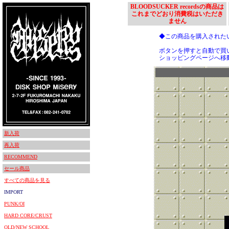
BLOODSUCKER recordsの商品は
これまでどおり消費税はいただき
ません
◆この商品を購入された
ボタンを押すと自動で買
ショッピングページへ移
新入荷
再入荷
RECOMMEND
セール商品
すべての商品を見る
IMPORT
PUNK/OI
HARD CORE/CRUST
OLD/NEW SCHOOL