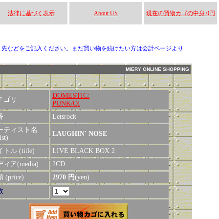
法律に基づく表示
About US
現在の買物カゴの中身 0円
り先などをご記入ください。まだ買い物を続けたい方は会計ページより
MIERY ONLINE SHOPPING
DOMESTIC:
テゴリ
PUNK/OI
番
Letsrock
ーティスト名
LAUGHIN' NOSE
ist)
トル (title)
LIVE BLACK BOX 2
ィア(media)
2CD
(price)
2970 円
(yen)
数