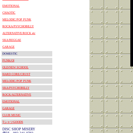
EMOTIONAL
CHAOTIC
MELODIC/POP PUNK
ROCKA/PSYCHOBILLY
ALTERNATIVE/ROCK etc
SKA/REGGAE
GARAGE
DOMESTIC
PUNK/OI
OLD/NEW SCHOOL
HARD CORE/CRUST
MELODIC/POP PUNK
SKA/PSYCHOBILLY
ROCK/ALTERNATIVE
EMOTIONAL
GARAGE
CLUB MUSIC
TシャツGOODS
DISC SHOP MISERY