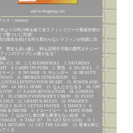
add to shopping cart
ント：(memo)
前作より32年の時を経て全ラフィンフリーク垂涎待望の
イブ盤ついに完成!
想の進化を続ける何も変わらないラフィンが此処に在
。
早、歴史も追い越し、時も証明不可能の驚愕エナジー!
ラフィンのライブにゃ愛がある"
録曲：
ISC-1] 1. SE 2. LAUGHIN'ROLL 3. SATURDAY
GHT 4. CARRY ON PUNK 5. 警告 6. 50's ROLL 7.
ケーン 8. NO WAR 9. サレンダー 10. BEAUTY
NIACS 11. BROKEN GENERATION 12.
LLIN'FALLIN'INTO YOUR HEART 13. POWER AND
ORY 14. HELL HOME 15. なんとかなるさ 16. CRY
 LIVIN' 17. A SAIN REVOLUTION 18. LONDON
TE 19. C'MON EVERYBODEY C'MON 20. PUSSY
R SALE 21. CRASH St.RULES 22. PARADICE
ISC2] 1. B-29 2. LET'GO FASTER 3. DANCE I 4.
INK & DRUNK 5. イエーイエー 6. HAVE SOME
ANIA 7. はみだし者の夢も希望もない結末 8.
ENAGER 9. TAKE IT! 10. GET SET GOAL 11. I
ALL RETURN 12. GET THE GLORY 13. 聖者が町に
ってくる