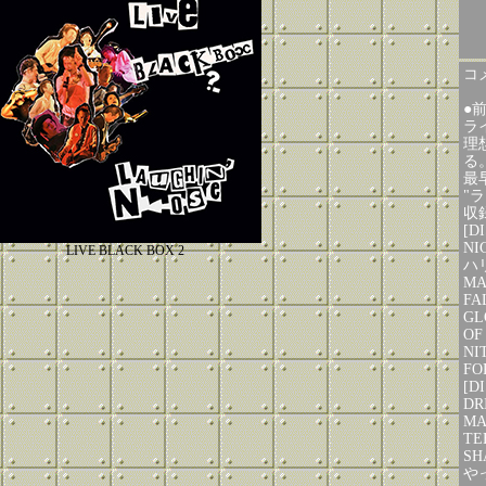
コメ
●
ラ
理
る
最
"
収
[D
NI
LIVE BLACK BOX 2
ハリ
MA
FA
GL
OF
NI
FO
[D
DR
M
TE
SH
や