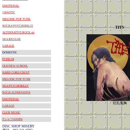
EMOTIONAL
CHAOTIC
MELODIC/POP PUNK
ROCKA/PSYCHOBILLY
TITS
ALTERNATIVE/ROCK etc
SKA/REGGAE
GARAGE
DOMESTIC
PUNK/OI
OLD/NEW SCHOOL
HARD CORE/CRUST
MELODIC/POP PUNK
SKA/PSYCHOBILLY
ROCK/ALTERNATIVE
EMOTIONAL
狂乱鬼胸
GARAGE
CLUB MUSIC
TシャツGOODS
DISC SHOP MISERY