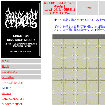
BLOODSUCKER records
の商品は
HOME
これまでどおり消費税は
いただきません
◆この商品を購入されたい方は、右上
ボタンを押すと自動で買い物カゴに商品
さい。まだ買い物を続けたい方は会計ペ
新入荷
再入荷
RECOMMEND
セール商品
すべての商品を見る
IMPORT
PUNK/OI
HARD CORE/CRUST
OLD/NEW SCHOOL