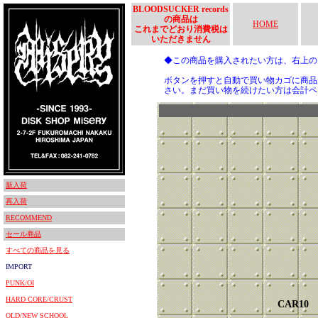
BLOODSUCKER records
の商品は
HOME
これまでどおり消費税は
いただきません
◆この商品を購入されたい方は、右上
ボタンを押すと自動で買い物カゴに商品
さい。まだ買い物を続けたい方は会計ペ
新入荷
再入荷
RECOMMEND
セール商品
すべての商品を見る
IMPORT
PUNK/OI
HARD CORE/CRUST
CAR10
OLD/NEW SCHOOL