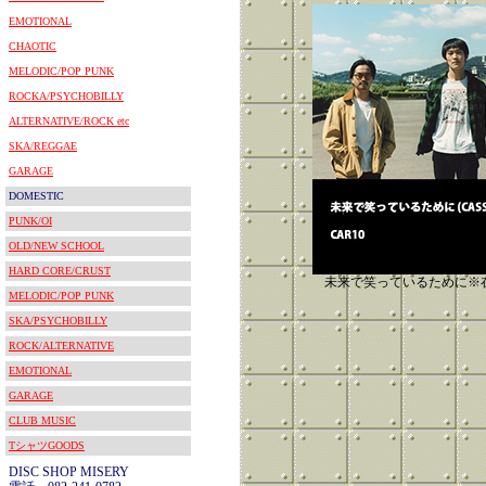
EMOTIONAL
CHAOTIC
MELODIC/POP PUNK
ROCKA/PSYCHOBILLY
ALTERNATIVE/ROCK etc
SKA/REGGAE
GARAGE
DOMESTIC
PUNK/OI
OLD/NEW SCHOOL
HARD CORE/CRUST
未来で笑っているために※
MELODIC/POP PUNK
SKA/PSYCHOBILLY
ROCK/ALTERNATIVE
EMOTIONAL
GARAGE
CLUB MUSIC
TシャツGOODS
DISC SHOP MISERY