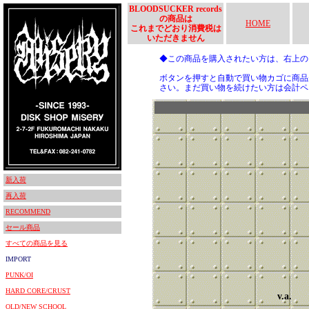
BLOODSUCKER records
の商品は
HOME
これまでどおり消費税は
いただきません
◆この商品を購入されたい方は、右上
ボタンを押すと自動で買い物カゴに商品
さい。まだ買い物を続けたい方は会計ペ
新入荷
再入荷
RECOMMEND
セール商品
すべての商品を見る
IMPORT
PUNK/OI
HARD CORE/CRUST
v.a.
OLD/NEW SCHOOL