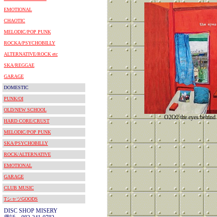
EMOTIONAL
CHAOTIC
MELODIC/POP PUNK
ROCKA/PSYCHOBILLY
ALTERNATIVE/ROCK etc
SKA/REGGAE
GARAGE
DOMESTIC
PUNK/OI
OLD/NEW SCHOOL
O2O2 the eyes behind 
HARD CORE/CRUST
MELODIC/POP PUNK
SKA/PSYCHOBILLY
ROCK/ALTERNATIVE
EMOTIONAL
GARAGE
CLUB MUSIC
TシャツGOODS
DISC SHOP MISERY