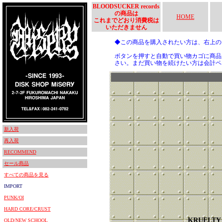
BLOODSUCKER records
の商品は
HOME
これまでどおり消費税は
いただきません
◆この商品を購入されたい方は、右上
ボタンを押すと自動で買い物カゴに商品
さい。まだ買い物を続けたい方は会計ペ
新入荷
再入荷
RECOMMEND
セール商品
すべての商品を見る
IMPORT
PUNK/OI
HARD CORE/CRUST
KRUELTY
OLD/NEW SCHOOL