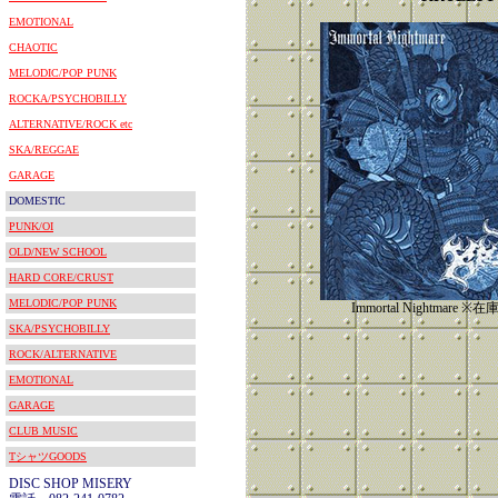
EMOTIONAL
CHAOTIC
MELODIC/POP PUNK
ROCKA/PSYCHOBILLY
ALTERNATIVE/ROCK etc
SKA/REGGAE
GARAGE
DOMESTIC
PUNK/OI
OLD/NEW SCHOOL
HARD CORE/CRUST
MELODIC/POP PUNK
Immortal Nightmare
SKA/PSYCHOBILLY
ROCK/ALTERNATIVE
EMOTIONAL
GARAGE
CLUB MUSIC
TシャツGOODS
DISC SHOP MISERY