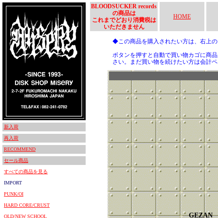
BLOODSUCKER records
の商品は
HOME
これまでどおり消費税は
いただきません
◆この商品を購入されたい方は、右上
ボタンを押すと自動で買い物カゴに商品
さい。まだ買い物を続けたい方は会計ペ
新入荷
再入荷
RECOMMEND
セール商品
すべての商品を見る
IMPORT
PUNK/OI
HARD CORE/CRUST
GEZAN
OLD/NEW SCHOOL