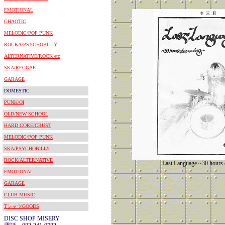
EMOTIONAL
CHAOTIC
MELODIC/POP PUNK
ROCKA/PSYCHOBILLY
ALTERNATIVE/ROCK etc
SKA/REGGAE
GARAGE
DOMESTIC
PUNK/OI
OLD/NEW SCHOOL
HARD CORE/CRUST
MELODIC/POP PUNK
SKA/PSYCHOBILLY
ROCK/ALTERNATIVE
Last Language ~30 hours
EMOTIONAL
GARAGE
CLUB MUSIC
TシャツGOODS
DISC SHOP MISERY