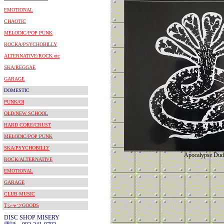
EMOTIONAL
CHAOTIC
MELODIC/POP PUNK
ROCKA/PSYCHOBILLY
ALTERNATIVE/ROCK etc
SKA/REGGAE
GARAGE
DOMESTIC
PUNK/OI
OLD/NEW SCHOOL
HARD CORE/CRUST
MELODIC/POP PUNK
SKA/PSYCHOBILLY
Apocalypse Dud
ROCK/ALTERNATIVE
EMOTIONAL
GARAGE
CLUB MUSIC
TシャツGOODS
DISC SHOP MISERY