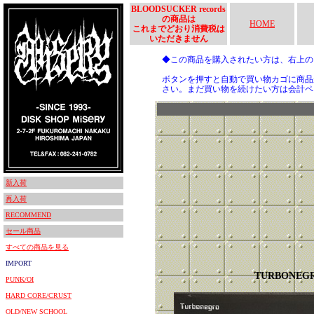
BLOODSUCKER records
の商品は
HOME
これまでどおり消費税は
いただきません
◆この商品を購入されたい方は、右上
ボタンを押すと自動で買い物カゴに商品
さい。まだ買い物を続けたい方は会計ペ
新入荷
再入荷
RECOMMEND
セール商品
すべての商品を見る
IMPORT
TURBONEG
PUNK/OI
HARD CORE/CRUST
OLD/NEW SCHOOL