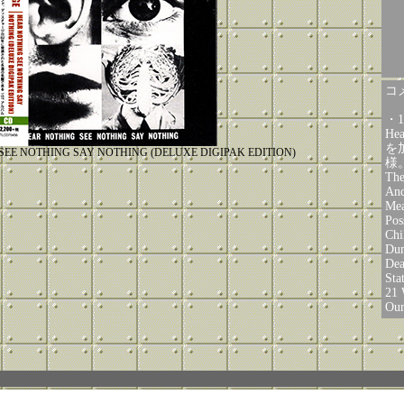
コメ
・
He
を
SEE NOTHING SAY NOTHING (DELUXE DIGIPAK EDITION)
様。
The
And
Mea
Pos
Chi
Du
Dea
Sta
21 
Our