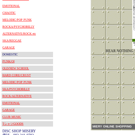
EMOTIONAL
CHAOTIC
MELODIC/POP PUNK
ROCKA/PSYCHOBILLY
ALTERNATIVE/ROCK etc
SKA/REGGAE
GARAGE
HEAR NOTHING 
DOMESTIC
PUNK/OI
OLD/NEW SCHOOL
HARD CORE/CRUST
MELODIC/POP PUNK
SKA/PSYCHOBILLY
ROCK/ALTERNATIVE
EMOTIONAL
GARAGE
CLUB MUSIC
TシャツGOODS
MIERY ONLINE SHOPPING
DISC SHOP MISERY