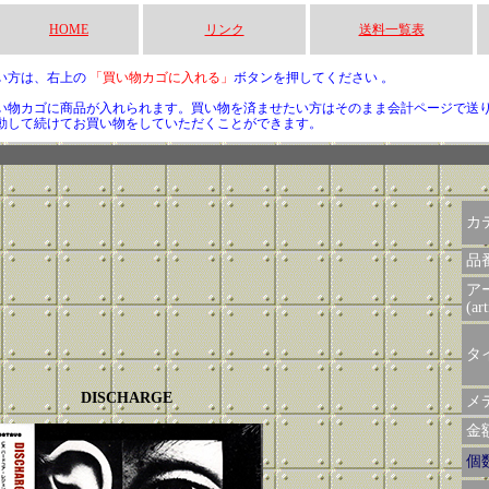
HOME
リンク
送料一覧表
い方は、右上の
「買い物カゴに入れる」
ボタンを押してください 。
い物カゴに商品が入れられます。買い物を済ませたい方はそのまま会計ページで送
動して続けてお買い物をしていただくことができます。
カ
品
ア
(art
タイ
DISCHARGE
メデ
金額 
個