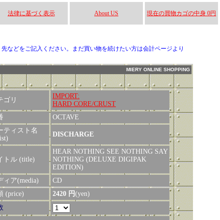
法律に基づく表示
About US
現在の買物カゴの中身 0円
り先などをご記入ください。まだ買い物を続けたい方は会計ページより
MIERY ONLINE SHOPPING
IMPORT:
テゴリ
HARD CORE/CRUST
番
OCTAVE
ーティスト名
DISCHARGE
ist)
HEAR NOTHING SEE NOTHING SAY
トル (title)
NOTHING (DELUXE DIGIPAK
EDITION)
ィア(media)
CD
(price)
2420 円
(yen)
数