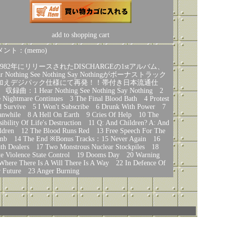
add to shopping cart
ント：(memo)
1982年にリリースされたDISCHARGEの1stアルバム、
ar Nothing See Nothing Say Nothingがボーナストラック
加えデジパック仕様にて再発！！帯付き日本流通仕
 収録曲：1 Hear Nothing See Nothing Say Nothing 2
 Nightmare Continues 3 The Final Blood Bath 4 Protest
 Survive 5 I Won't Subscribe 6 Drunk With Power 7
nwhile 8 A Hell On Earth 9 Cries Of Help 10 The
sibility Of Life's Destruction 11 Q: And Children? A: And
ldren 12 The Blood Runs Red 13 Free Speech For The
mb 14 The End ※Bonus Tracks：15 Never Again 16
th Dealers 17 Two Monstrous Nuclear Stockpiles 18
te Violence State Control 19 Dooms Day 20 Warning
Where There Is A Will There Is A Way 22 In Defence Of
 Future 23 Anger Burning