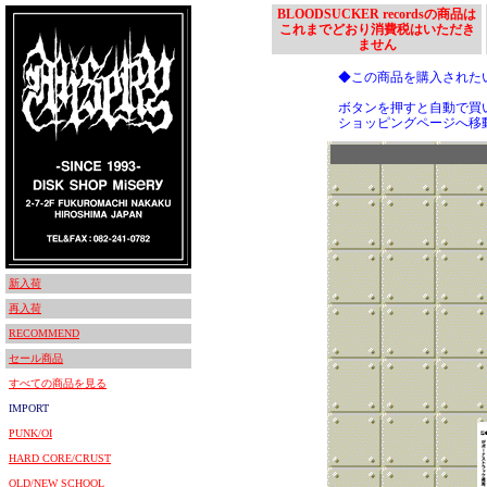
BLOODSUCKER recordsの商品は
これまでどおり消費税はいただき
ません
◆この商品を購入された
ボタンを押すと自動で買
ショッピングページへ移
新入荷
再入荷
RECOMMEND
セール商品
すべての商品を見る
IMPORT
PUNK/OI
HARD CORE/CRUST
OLD/NEW SCHOOL