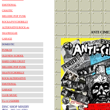
EMOTIONAL
CHAOTIC
MELODIC/POP PUNK
ROCKA/PSYCHOBILLY
ALTERNATIVE/ROCK etc
ANTI CIME
SKA/REGGAE
GARAGE
DOMESTIC
PUNK/OI
OLD/NEW SCHOOL
HARD CORE/CRUST
MELODIC/POP PUNK
SKA/PSYCHOBILLY
ROCK/ALTERNATIVE
EMOTIONAL
GARAGE
CLUB MUSIC
TシャツGOODS
DISC SHOP MISERY