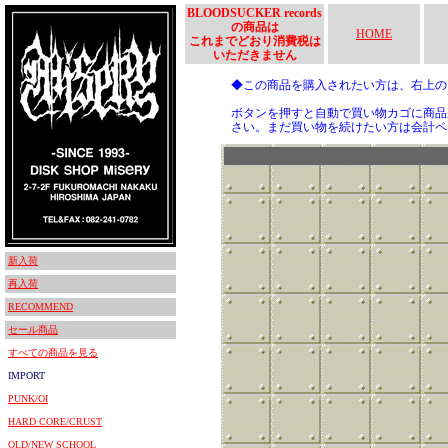
BLOODSUCKER records
の商品は
HOME
これまでどおり消費税は
いただきません
◆この商品を購入されたい方は、右上
ボタンを押すと自動で買い物カゴに商品
さい。まだ買い物を続けたい方は会計ペ
新入荷
再入荷
RECOMMEND
セール商品
すべての商品を見る
IMPORT
PUNK/OI
HARD CORE/CRUST
OLD/NEW SCHOOL