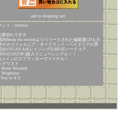
add to shopping cart
ント：(memo)
在庫切れです※
内Break the recordsよりリリースされた編集盤CDも大
評のカリフォルニア・オークランド～ベイエリアの男
混合VEGAN SxEレイジングD-BEATハードコア、
ORSOの2021年3曲入りニューシングル！！
白メインのスプラッターヴァイナル！
ングリスト
 Home Wrecked
 Weightless
 You’re X’d