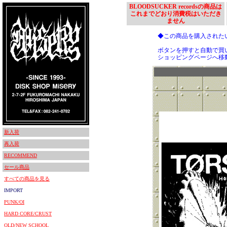
BLOODSUCKER recordsの商品は
これまでどおり消費税はいただき
ません
◆この商品を購入された
ボタンを押すと自動で買
ショッピングページへ移
新入荷
再入荷
RECOMMEND
セール商品
すべての商品を見る
IMPORT
PUNK/OI
HARD CORE/CRUST
OLD/NEW SCHOOL