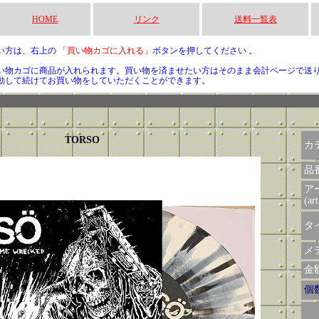
HOME
リンク
送料一覧表
い方は、右上の
「買い物カゴに入れる」
ボタンを押してください 。
い物カゴに商品が入れられます。買い物を済ませたい方はそのまま会計ページで送
動して続けてお買い物をしていただくことができます。
TORSO
カ
品
ア
(art
タイ
メデ
金額 
個