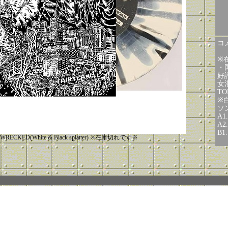
コメ
※
・国
好
女
T
※
ソ
A1.
A2.
B1.
WRECKED(White & Black splatter) ※在庫切れです※