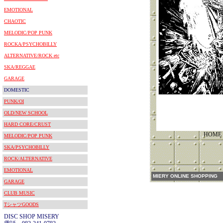
EMOTIONAL
CHAOTIC
MELODIC/POP PUNK
ROCKA/PSYCHOBILLY
ALTERNATIVE/ROCK etc
SKA/REGGAE
GARAGE
DOMESTIC
PUNK/OI
OLD/NEW SCHOOL
HARD CORE/CRUST
HOME 
MELODIC/POP PUNK
SKA/PSYCHOBILLY
ROCK/ALTERNATIVE
EMOTIONAL
MIERY ONLINE SHOPPING
GARAGE
CLUB MUSIC
TシャツGOODS
DISC SHOP MISERY