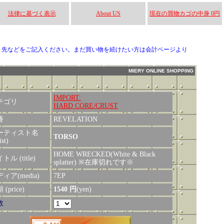
法律に基づく表示
About US
現在の買物カゴの中身 0円
り先などをご記入ください。まだ買い物を続けたい方は会計ページより
MIERY ONLINE SHOPPING
IMPORT:
テゴリ
HARD CORE/CRUST
番
REVELATION
ーティスト名
TORSO
ist)
HOME WRECKED(White & Black
トル (title)
splatter) ※在庫切れです※
ィア(media)
7EP
(price)
1540 円
(yen)
数