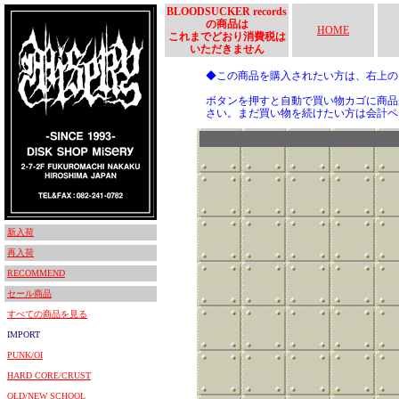
BLOODSUCKER records
の商品は
HOME
これまでどおり消費税は
いただきません
◆この商品を購入されたい方は、右上
ボタンを押すと自動で買い物カゴに商品
さい。まだ買い物を続けたい方は会計ペ
新入荷
再入荷
RECOMMEND
セール商品
すべての商品を見る
IMPORT
PUNK/OI
HARD CORE/CRUST
OLD/NEW SCHOOL