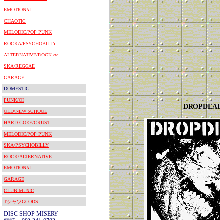
EMOTIONAL
CHAOTIC
MELODIC/POP PUNK
ROCKA/PSYCHOBILLY
ALTERNATIVE/ROCK etc
SKA/REGGAE
GARAGE
DOMESTIC
PUNK/OI
DROPDEA
OLD/NEW SCHOOL
HARD CORE/CRUST
MELODIC/POP PUNK
SKA/PSYCHOBILLY
ROCK/ALTERNATIVE
EMOTIONAL
GARAGE
CLUB MUSIC
TシャツGOODS
DISC SHOP MISERY