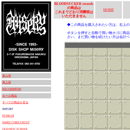
BLOODSUCKER records
の商品は
HOME
これまでどおり消費税は
いただきません
◆この商品を購入されたい方は、右上
ボタンを押すと自動で買い物カゴに商品
さい。まだ買い物を続けたい方は会計ペ
新入荷
再入荷
RECOMMEND
セール商品
すべての商品を見る
IMPORT
PUNK/OI
HARD CORE/CRUST
OLD/NEW SCHOOL