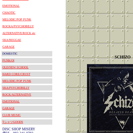
EMOTIONAL
CHAOTIC
MELODIC/POP PUNK
ROCKA/PSYCHOBILLY
ALTERNATIVE/ROCK etc
SKA/REGGAE
GARAGE
DOMESTIC
SCHIZO
PUNK/OI
OLD/NEW SCHOOL
HARD CORE/CRUST
MELODIC/POP PUNK
SKA/PSYCHOBILLY
ROCK/ALTERNATIVE
EMOTIONAL
GARAGE
CLUB MUSIC
TシャツGOODS
DISC SHOP MISERY